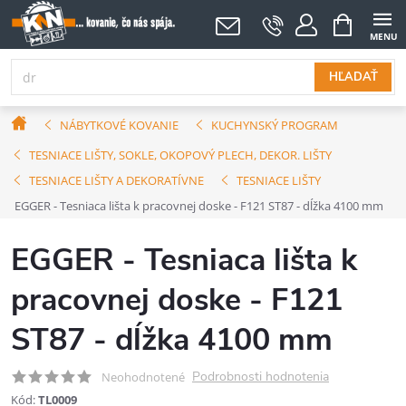
Prejsť
NÁKUPNÝ
KOŠÍK
na
obsah
HĽADAŤ
Domov
NÁBYTKOVÉ KOVANIE
KUCHYNSKÝ PROGRAM
TESNIACE LIŠTY, SOKLE, OKOPOVÝ PLECH, DEKOR. LIŠTY
TESNIACE LIŠTY A DEKORATÍVNE
TESNIACE LIŠTY
EGGER - Tesniaca lišta k pracovnej doske - F121 ST87 - dĺžka 4100 mm
EGGER - Tesniaca lišta k
pracovnej doske - F121
ST87 - dĺžka 4100 mm
Podrobnosti hodnotenia
Neohodnotené
Kód:
TL0009