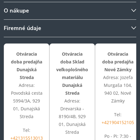
O nákupe
Firemné údaje
Otváracia
Otváracia
Otváracia
doba predajňa
doba Sklad
doba predajňa
Dunajská
veľkoplošného
Nové Zámky
Streda
materiálu
Adresa: Jozefa
Adresa:
Dunajská
Murgaša 104,
Povodská cesta
Streda
940 02, Nové
5994/3A, 929
Adresa:
Zámky
01, Dunajská
Drevarska -
Tel:
Streda
8190/4B, 929
+421904152105
01, Dunajská
Tel:
Streda
Po - Pi: 7:30 -
+421315513013