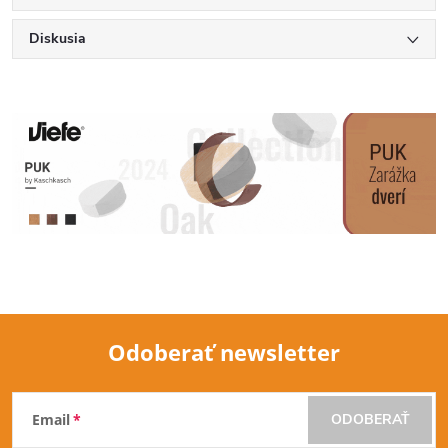
Diskusia
Odoberať newsletter
Z
Email
ODOBERAŤ
á