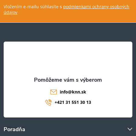
Vložením e-mailu súhlasíte s
podmienkami ochrany osobných
p
údajov
ä
t
i
e
info
@
knn.sk
+421 31 551 30 13
Poradňa