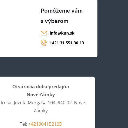
info
@
knn.sk
+421 31 551 30 13
Otváracia doba predajňa
Nové Zámky
dresa: Jozefa Murgaša 104, 940 02, Nové
Zámky
Tel:
+421904152105