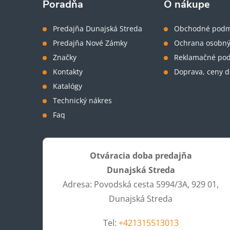
ä
Poradňa
O nákupe
t
Predajňa Dunajská Streda
Obchodné podm
Predajňa Nové Zámky
Ochrana osobný
i
Značky
Reklamačné po
Kontakty
Doprava, ceny d
e
Katalógy
Technický nákres
Faq
Otváracia doba predajňa
Dunajská Streda
Adresa: Povodská cesta 5994/3A, 929 01,
Dunajská Streda
Tel:
+421315513013