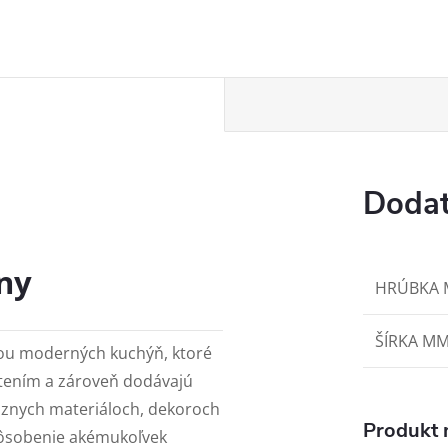
Dodat
ny
HRÚBKA
ŠÍRKA M
ou moderných kuchýň, ktoré
tením a zároveň dodávajú
rôznych materiáloch, dekoroch
Produkt n
pôsobenie akémukoľvek