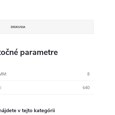
DISKUSIA
očné parametre
 MM
:
8
M
:
640
ájdete v tejto kategórii