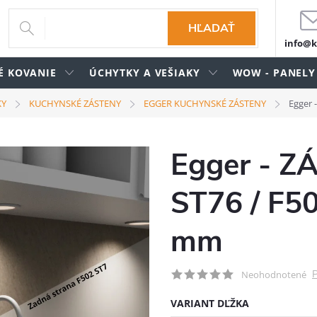
HĽADAŤ
info@k
É KOVANIE
ÚCHYTKY A VEŠIAKY
WOW - PANELY
KY
KUCHYNSKÉ ZÁSTENY
EGGER KUCHYNSKÉ ZÁSTENY
Egger 
Egger - Z
ST76 / F50
mm
P
Neohodnotené
VARIANT DĽŽKA