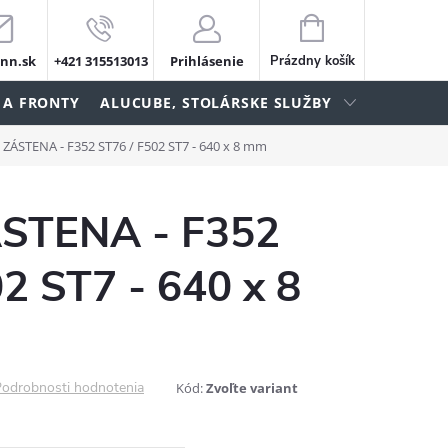
NÁKUPNÝ
KOŠÍK
nn.sk
+421 315513013
Prihlásenie
Prázdny košík
 A FRONTY
ALUCUBE, STOLÁRSKE SLUŽBY
- ZÁSTENA - F352 ST76 / F502 ST7 - 640 x 8 mm
ÁSTENA - F352
2 ST7 - 640 x 8
odrobnosti hodnotenia
Kód:
Zvoľte variant