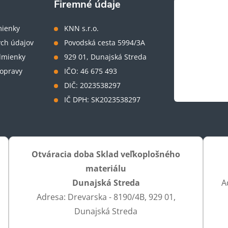
Firemné údaje
ienky
KNN s.r.o.
ch údajov
Povodská cesta 5994/3A
dmienky
929 01, Dunajská Streda
opravy
IČO: 46 675 493
DIČ: 2023538297
IČ DPH: SK2023538297
Otváracia doba Sklad veľkoplošného
materiálu
Dunajská Streda
A
Adresa: Drevarska - 8190/4B, 929 01,
Dunajská Streda