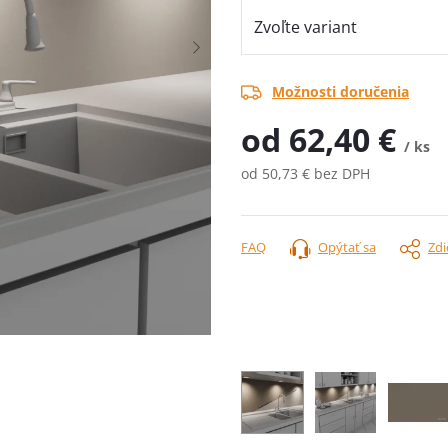
Možnosti doručenia
od
62,40 €
/ ks
od
50,73 €
bez DPH
Jednotková
cena:
FAQ
Opýtať sa
Zdi