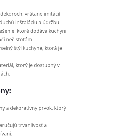
dekoroch, vrátane imitácií
duchú inštaláciu a údržbu.
ešenie, ktoré dodáva kuchyni
oči nečistotám.
selný štýl kuchyne, ktorá je
ateriál, ktorý je dostupný v
ách.
eny:
y a dekoratívny prvok, ktorý
aručujú trvanlivosť a
ívaní.