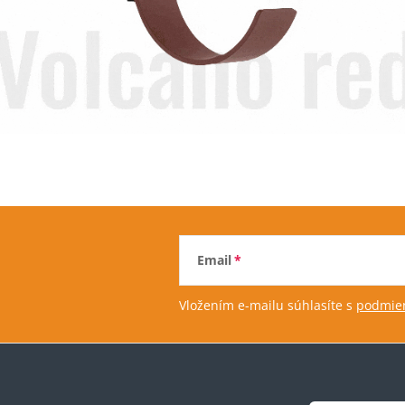
Email
Vložením e-mailu súhlasíte s
podmien