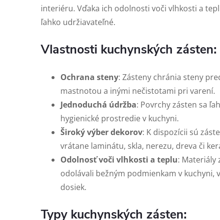
interiéru. Vďaka ich odolnosti voči vlhkosti a tep
ľahko udržiavateľné.
Vlastnosti kuchynských zásten:
Ochrana steny
: Zásteny chránia steny pre
mastnotou a inými nečistotami pri varení.
Jednoduchá údržba
: Povrchy zásten sa ľah
hygienické prostredie v kuchyni.
Široký výber dekorov
: K dispozícii sú zás
vrátane laminátu, skla, nerezu, dreva či k
Odolnosť voči vlhkosti a teplu
: Materiály
odolávali bežným podmienkam v kuchyni, vr
dosiek.
Typy kuchynských zásten: