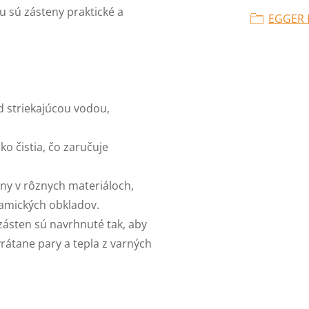
lu sú zásteny praktické a
EGGER 
d striekajúcou vodou,
ko čistia, čo zaručuje
teny v rôznych materiáloch,
eramických obkladov.
 zásten sú navrhnuté tak, aby
átane pary a tepla z varných