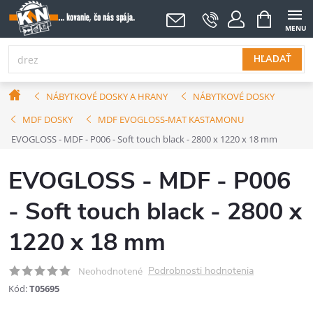
Prejsť
NÁKUPNÝ
KOŠÍK
na
obsah
HĽADAŤ
Domov
NÁBYTKOVÉ DOSKY A HRANY
NÁBYTKOVÉ DOSKY
MDF DOSKY
MDF EVOGLOSS-MAT KASTAMONU
EVOGLOSS - MDF - P006 - Soft touch black - 2800 x 1220 x 18 mm
EVOGLOSS - MDF - P006
- Soft touch black - 2800 x
1220 x 18 mm
Podrobnosti hodnotenia
Neohodnotené
Kód:
T05695