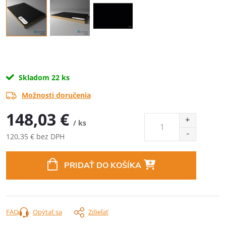
Skladom
22 ks
Možnosti doručenia
148,03 €
/ ks
120,35 € bez DPH
Jednotková
cena:
PRIDAŤ DO KOŠÍKA
FAQ
Opýtať sa
Zdieľať