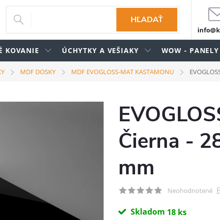
HĽADAŤ
info@k
É KOVANIE
ÚCHYTKY A VEŠIAKY
WOW - PANELY
KY
MDF DOSKY
MDF EVOGLOSS-MAT KASTAMONU
EVOGLOSS 
EVOGLOSS 
Čierna - 2
mm
P
Neohodnotené
Skladom
18 ks