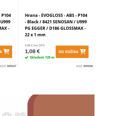
- P104
Hrana - EVOGLOSS - ABS - P104
 U999
- Black / 8421 SENOSAN / U999
AX -
PG EGGER / D186 GLOSSMAX -
22 x 1 mm
0,88 € bez DPH
1,08 €
A
DO KOŠÍKA
Skladom
125 m
Kód:
009547
Kód:
009548