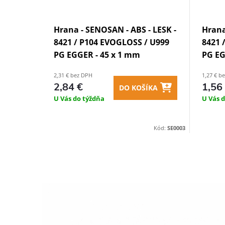
Hrana - SENOSAN - ABS - LESK -
Hrana
8421 / P104 EVOGLOSS / U999
8421 
PG EGGER - 45 x 1 mm
PG EG
2,31 € bez DPH
1,27 € b
2,84 €
1,56
DO KOŠÍKA
U Vás do týždňa
U Vás 
Kód:
SE0003