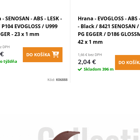
 - SENOSAN - ABS - LESK -
Hrana - EVOGLOSS - ABS 
/ P104 EVOGLOSS / U999
- Black / 8421 SENOSAN /
GER - 23 x 1 mm
PG EGGER / D186 GLOSSM
42 x 1 mm
ez DPH
 €
DO KOŠÍKA
1,66 € bez DPH
2,04 €
do týždňa
DO KOŠÍK
Skladom
396 m
Kód:
K06888