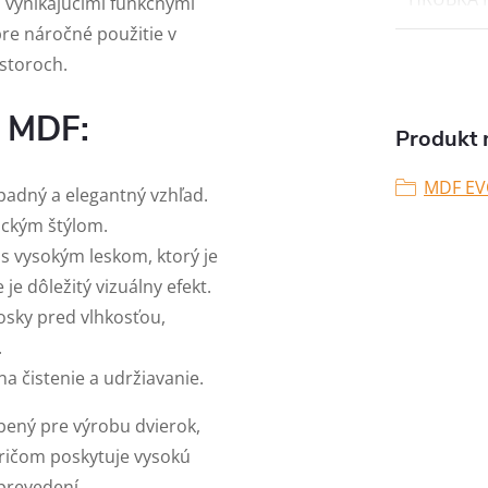
s vynikajúcimi funkčnými
pre náročné použitie v
storoch.
a MDF:
Produkt n
MDF E
padný a elegantný vzhľad.
ickým štýlom.
 s vysokým leskom, ktorý je
je dôležitý vizuálny efekt.
osky pred vlhkosťou,
.
na čistenie a udržiavanie.
bený pre výrobu dvierok,
pričom poskytuje vysokú
 prevedení.