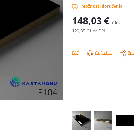
Možnosti doručenia
148,03 €
/ ks
120,35 € bez DPH
Jednotková
cena:
FAQ
Opýtať sa
Zdi