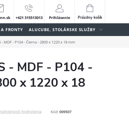
NÁKUPNÝ
KOŠÍK
nn.sk
+421 315513013
Prihlásenie
Prázdny košík
 A FRONTY
ALUCUBE, STOLÁRSKE SLUŽBY
- MDF - P104 - Čierna - 2800 x 1220 x 18 mm
- MDF - P104 -
800 x 1220 x 18
odrobnosti hodnotenia
Kód:
009507