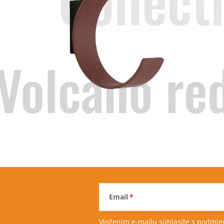
Email
Vložením e-mailu súhlasíte s
podmien