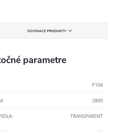
SÚVISIACE PRODUKTY
očné parametre
P104
M
:
2800
PIDLA
:
TRANSPARENT
 MM
:
18