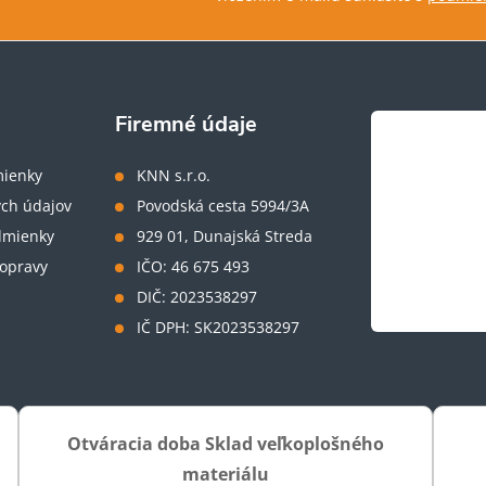
Firemné údaje
ienky
KNN s.r.o.
ch údajov
Povodská cesta 5994/3A
dmienky
929 01, Dunajská Streda
opravy
IČO: 46 675 493
DIČ: 2023538297
IČ DPH: SK2023538297
Otváracia doba Sklad veľkoplošného
materiálu