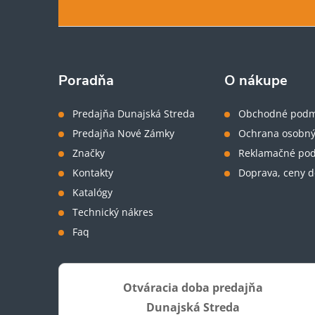
á
p
ä
Poradňa
O nákupe
t
Predajňa Dunajská Streda
Obchodné podm
Predajňa Nové Zámky
Ochrana osobný
i
Značky
Reklamačné po
Kontakty
Doprava, ceny d
e
Katalógy
Technický nákres
Faq
Otváracia doba predajňa
Dunajská Streda