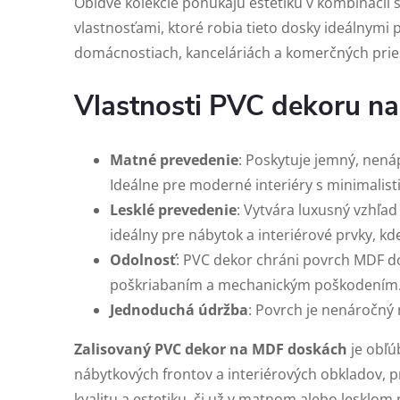
Obidve kolekcie ponúkajú estetiku v kombinácii 
vlastnosťami, ktoré robia tieto dosky ideálnymi 
domácnostiach, kanceláriách a komerčných prie
Vlastnosti PVC dekoru n
Matné prevedenie
: Poskytuje jemný, nená
Ideálne pre moderné interiéry s minimalist
Lesklé prevedenie
: Vytvára luxusný vzhľad
ideálny pre nábytok a interiérové prvky, kde 
Odolnosť
: PVC dekor chráni povrch MDF d
poškriabaním a mechanickým poškodením
Jednoduchá údržba
: Povrch je nenáročný 
Zalisovaný PVC dekor na MDF doskách
je obľú
nábytkových frontov a interiérových obkladov, 
kvalitu a estetiku, či už v matnom alebo lesklom