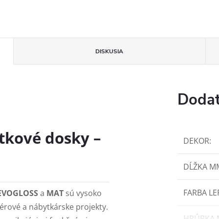
DISKUSIA
Dodat
kové dosky –
DEKOR
:
DĹŽKA M
FARBA LE
EVOGLOSS
a
MAT
sú vysoko
érové a nábytkárske projekty.
HRÚBKA