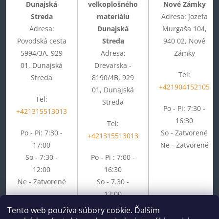
Dunajská
veľkoplošného
Nové Zámky
Streda
materiálu
Adresa: Jozefa
Adresa:
Dunajská
Murgaša 104,
Povodská cesta
Streda
940 02, Nové
5994/3A, 929
Adresa:
Zámky
01, Dunajská
Drevarska -
Tel:
Streda
8190/4B, 929
+421904152105
01, Dunajská
Tel:
Streda
Po - Pi: 7:30 -
+421315513013
16:30
Tel:
Po - Pi: 7:30 -
So - Zatvorené
+421315513013
17:00
Ne - Zatvorené
So - 7:30 -
Po - Pi : 7:00 -
12:00
16:30
Ne - Zatvorené
So - 7.30 -
12:00
Ne - Zatvorené
Tento web používa súbory cookie. Ďalším