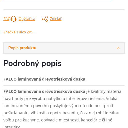
FAQ
Opýtať sa
Zdieľať
Značka:
Falco Zrt.
Popis produktu
Podrobný popis
FALCO laminovaná drevotriesková doska
FALCO laminovaná drevotriesková doska
je kvalitný materiál
navrhnutý pre výrobu nábytku a interiérové riešenia. Vďaka
laminovanému povrchu poskytuje výbornú odolnosť proti
poškriabaniu, vlhkosti a opotrebovaniu, čo z nej robí ideálnu
voľbu pre kuchyne, obývacie miestnosti, kancelárie či iné
interiéry.