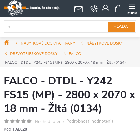
Prejsť
NÁKUPNÝ
KOŠÍK
na
obsah
HĽADAŤ
Domov
NÁBYTKOVÉ DOSKY A HRANY
NÁBYTKOVÉ DOSKY
DREVOTRIESKOVÉ DOSKY
FALCO
FALCO - DTDL - Y242 FS15 (MP) - 2800 x 2070 x 18 mm - Žltá (0134)
FALCO - DTDL - Y242
FS15 (MP) - 2800 x 2070 x
18 mm - Žltá (0134)
Podrobnosti hodnotenia
Neohodnotené
Kód:
FAL020