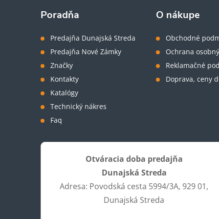
ä
Poradňa
O nákupe
t
Predajňa Dunajská Streda
Obchodné podm
Predajňa Nové Zámky
Ochrana osobný
i
Značky
Reklamačné po
Kontakty
Doprava, ceny d
e
Katalógy
Technický nákres
Faq
Otváracia doba predajňa
Dunajská Streda
Adresa: Povodská cesta 5994/3A, 929 01,
Dunajská Streda