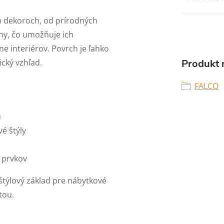
 dekoroch, od prírodných
ny, čo umožňuje ich
ne interiérov. Povrch je ľahko
ický vzhľad.
Produkt n
FALCO
u
é štýly
 prvkov
štýlový základ pre nábytkové
tou.