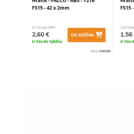
Hrana - FALCO - ABS - Y276
Hrana
FS15 - 42 x 2mm
FS15 
2,11 € bez DPH
1,27 € b
2,60 €
1,56
DO KOŠÍKA
U Vás do týždňa
U Vás 
Kód:
FH0308