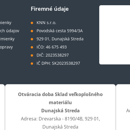
Firemné údaje
ienky
KNN s.r.o.
ch údajov
Povodská cesta 5994/3A
dmienky
929 01, Dunajská Streda
opravy
IČO: 46 675 493
DIČ: 2023538297
IČ DPH: SK2023538297
Otváracia doba Sklad veľkoplošného
materiálu
Dunajská Streda
A
Adresa: Drevarska - 8190/4B, 929 01,
Dunajská Streda