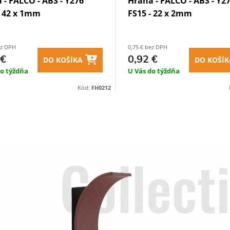
 - FALCO - ABS - Y276
Hrana - FALCO - ABS - Y2
- 42 x 1mm
FS15 - 22 x 2mm
ez DPH
0,75 € bez DPH
 €
0,92 €
DO KOŠÍKA
DO KOŠÍK
do týždňa
U Vás do týždňa
Kód:
FH0212