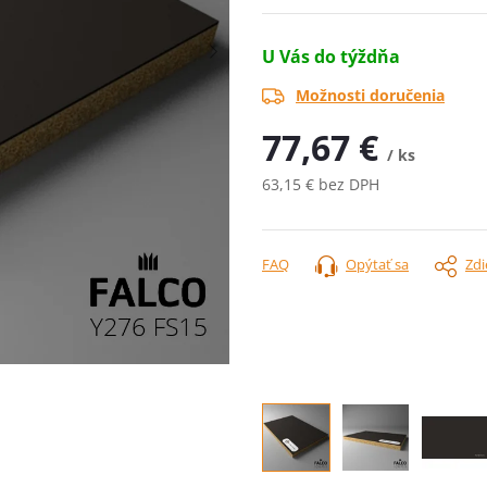
U Vás do týždňa
Možnosti doručenia
77,67 €
/ ks
63,15 € bez DPH
Jednotková
cena:
FAQ
Opýtať sa
Zdi