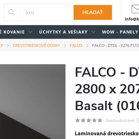
HĽADAŤ
info@k
É KOVANIE
ÚCHYTKY A VEŠIAKY
WOW - PANELY
KY
DREVOTRIESKOVÉ DOSKY
FALCO
FALCO - DTDL - Y276 FS15 
FALCO - D
2800 x 20
Basalt (01
P
Neohodnotené
Laminovaná drevotriesko