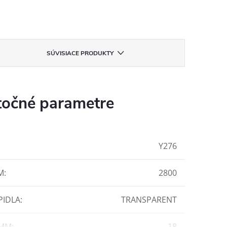
SÚVISIACE PRODUKTY
očné parametre
Y276
M
:
2800
PIDLA
:
TRANSPARENT
 MM
:
18