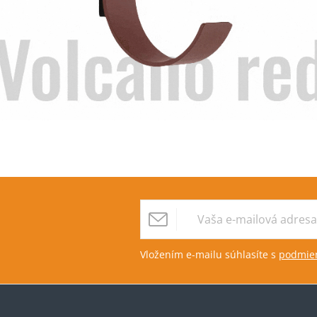
Vložením e-mailu súhlasíte s
podmien