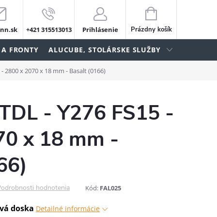
NÁKUPNÝ
KOŠÍK
nn.sk
+421 315513013
Prihlásenie
Prázdny košík
 A FRONTY
ALUCUBE, STOLÁRSKE SLUŽBY
- 2800 x 2070 x 18 mm - Basalt (0166)
TDL - Y276 FS15 -
70 x 18 mm -
66)
odrobnosti hodnotenia
Kód:
FAL025
vá doska
Detailné informácie