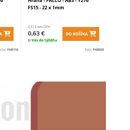
76
Hrana - FALCO - ABS - Y276
FS15 - 22 x 1mm
0,51 € bez DPH
0,63 €
A
DO KOŠÍKA
U Vás do týždňa
Kód:
FH0116
Kód:
FH0020