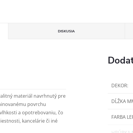
DISKUSIA
Dodat
DEKOR
:
valitný materiál navrhnutý pre
DĹŽKA M
laminovanému povrchu
vlhkosti a opotrebovaniu, čo
FARBA LE
estnosti, kancelárie či iné
HRÚBKA