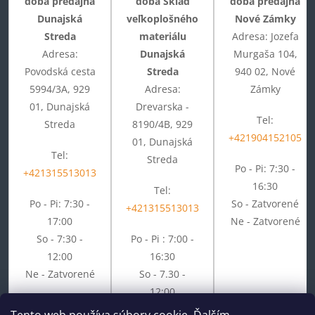
doba predajňa
doba Sklad
doba predajňa
Dunajská
veľkoplošného
Nové Zámky
Streda
materiálu
Adresa: Jozefa
Adresa:
Dunajská
Murgaša 104,
Povodská cesta
Streda
940 02, Nové
5994/3A, 929
Adresa:
Zámky
01, Dunajská
Drevarska -
Tel:
Streda
8190/4B, 929
+421904152105
01, Dunajská
Tel:
Streda
Po - Pi: 7:30 -
+421315513013
16:30
Tel:
Po - Pi: 7:30 -
So - Zatvorené
+421315513013
17:00
Ne - Zatvorené
So - 7:30 -
Po - Pi : 7:00 -
12:00
16:30
Ne - Zatvorené
So - 7.30 -
12:00
Ne - Zatvorené