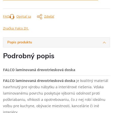
FAQ
Opýtať sa
Zdieľať
Značka:
Falco Zrt.
Popis produktu
Podrobný popis
FALCO laminovaná drevotriesková doska
FALCO laminovaná drevotriesková doska
je kvalitný materiál
navrhnutý pre výrobu nábytku a interiérové riešenia. Vďaka
laminovanému povrchu poskytuje výbornú odolnosť proti
poškriabaniu, vlhkosti a opotrebovaniu, čo z nej robí ideálnu
voľbu pre kuchyne, obývacie miestnosti, kancelárie či iné
interiéry.