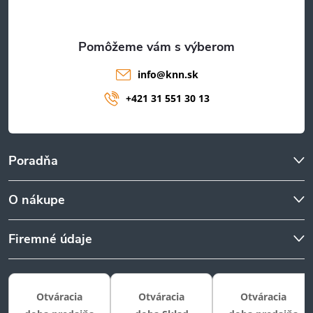
i
e
info
@
knn.sk
+421 31 551 30 13
Poradňa
O nákupe
Firemné údaje
Otváracia
Otváracia
Otváracia