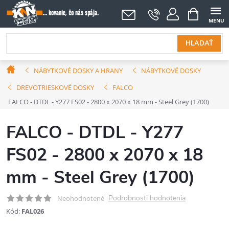
Prejsť
NÁKUPNÝ
KOŠÍK
na
obsah
HĽADAŤ
Domov
NÁBYTKOVÉ DOSKY A HRANY
NÁBYTKOVÉ DOSKY
DREVOTRIESKOVÉ DOSKY
FALCO
FALCO - DTDL - Y277 FS02 - 2800 x 2070 x 18 mm - Steel Grey (1700)
FALCO - DTDL - Y277
FS02 - 2800 x 2070 x 18
mm - Steel Grey (1700)
Podrobnosti hodnotenia
Neohodnotené
Kód:
FAL026