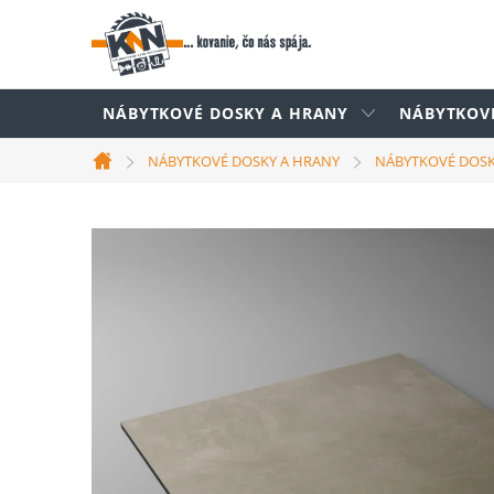
Prejsť
na
obsah
NÁBYTKOVÉ DOSKY A HRANY
NÁBYTKOV
NÁBYTKOVÉ DOSKY A HRANY
NÁBYTKOVÉ DOS
Domov