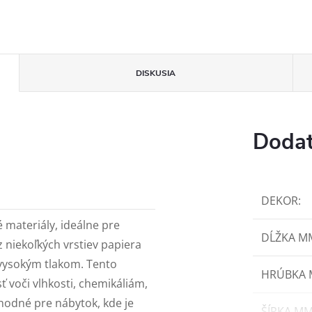
DISKUSIA
Dodat
DEKOR
:
 materiály, ideálne pre
DĹŽKA M
z niekoľkých vrstiev papiera
 vysokým tlakom. Tento
HRÚBKA
voči vlhkosti, chemikáliám,
odné pre nábytok, kde je
ŠÍRKA M