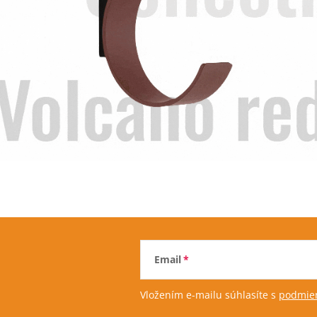
Email
Vložením e-mailu súhlasíte s
podmien