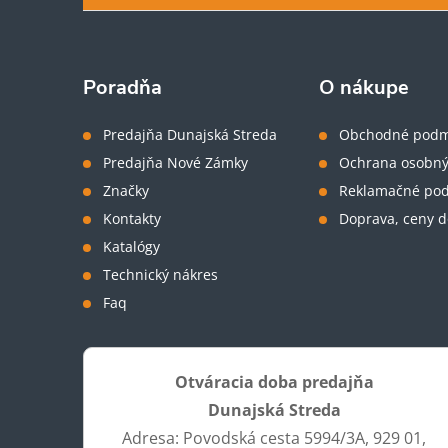
p
ä
Poradňa
O nákupe
t
Predajňa Dunajská Streda
Obchodné podm
Predajňa Nové Zámky
Ochrana osobný
i
Značky
Reklamačné po
Kontakty
Doprava, ceny d
e
Katalógy
Technický nákres
Faq
Otváracia doba predajňa
Dunajská Streda
Adresa: Povodská cesta 5994/3A, 929 01,