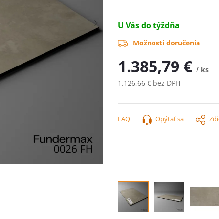
U Vás do týždňa
Možnosti doručenia
1.385,79 €
/ ks
1.126,66 € bez DPH
Jednotková
cena:
FAQ
Opýtať sa
Zdi