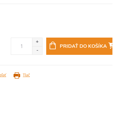
PRIDAŤ DO KOŠÍKA
eľať
Tlač