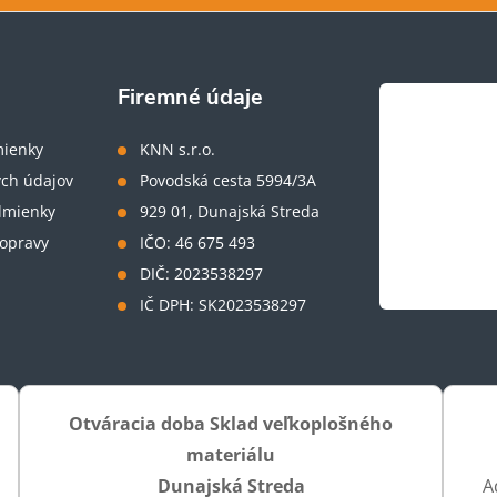
Firemné údaje
ienky
KNN s.r.o.
ch údajov
Povodská cesta 5994/3A
dmienky
929 01, Dunajská Streda
opravy
IČO: 46 675 493
DIČ: 2023538297
IČ DPH: SK2023538297
Otváracia doba Sklad veľkoplošného
materiálu
Dunajská Streda
A