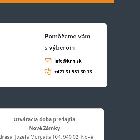
info
@
knn.sk
+421 31 551 30 13
Otváracia doba predajňa
Nové Zámky
dresa: Jozefa Murgaša 104, 940 02, Nové