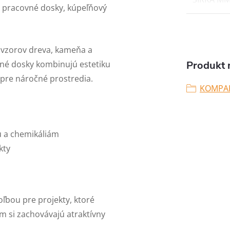
 pracovné dosky, kúpeľňový
h vzorov dreva, kameňa a
é dosky kombinujú estetiku
Produkt n
 pre náročné prostredia.
KOMPA
u a chemikáliám
kty
ľbou pre projekty, ktoré
m si zachovávajú atraktívny