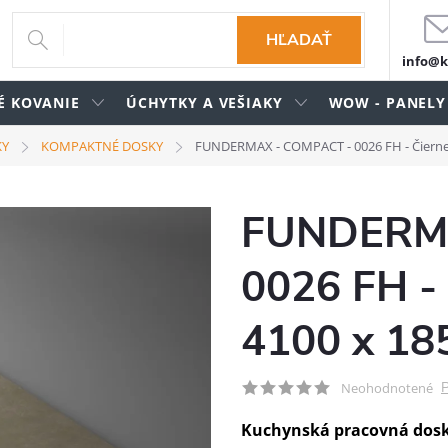
HĽADAŤ
info@k
É KOVANIE
ÚCHYTKY A VEŠIAKY
WOW - PANELY
KY
KOMPAKTNÉ DOSKY
FUNDERMAX - COMPACT - 0026 FH - Čierne 
FUNDERMA
0026 FH - 
4100 x 18
P
Neohodnotené
Kuchynská pracovná dos