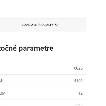
SÚVISIACE PRODUKTY
očné parametre
0026
M
:
4100
 MM
:
12
M
:
1854