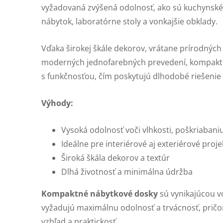
vyžadovaná zvýšená odolnosť, ako sú kuchynské
nábytok, laboratórne stoly a vonkajšie obklady.
Vďaka širokej škále dekorov, vrátane prírodnýc
moderných jednofarebných prevedení, kompaktn
s funkčnosťou, čím poskytujú dlhodobé riešenie
Výhody:
Vysoká odolnosť voči vlhkosti, poškriabani
Ideálne pre interiérové aj exteriérové proje
Široká škála dekorov a textúr
Dlhá životnosť a minimálna údržba
Kompaktné nábytkové dosky
sú vynikajúcou vo
vyžadujú maximálnu odolnosť a trvácnosť, pričo
vzhľad a praktickosť.