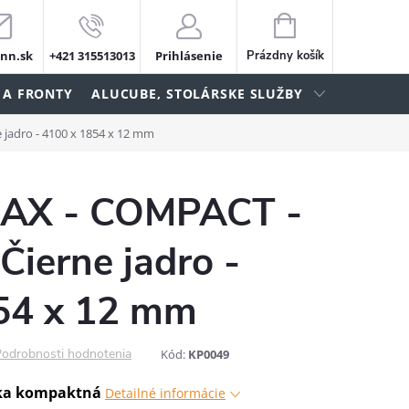
NÁKUPNÝ
KOŠÍK
nn.sk
+421 315513013
Prihlásenie
Prázdny košík
 A FRONTY
ALUCUBE, STOLÁRSKE SLUŽBY
jadro - 4100 x 1854 x 12 mm
X - COMPACT -
Čierne jadro -
54 x 12 mm
odrobnosti hodnotenia
Kód:
KP0049
ka kompaktná
Detailné informácie