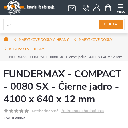
Prejsť
NÁKUPNÝ
KOŠÍK
na
obsah
HĽADAŤ
Domov
NÁBYTKOVÉ DOSKY A HRANY
NÁBYTKOVÉ DOSKY
KOMPAKTNÉ DOSKY
FUNDERMAX - COMPACT - 0080 SX - Čierne jadro - 4100 x 640 x 12 mm
FUNDERMAX - COMPACT
- 0080 SX - Čierne jadro -
4100 x 640 x 12 mm
Podrobnosti hodnotenia
Neohodnotené
Kód:
KP0062