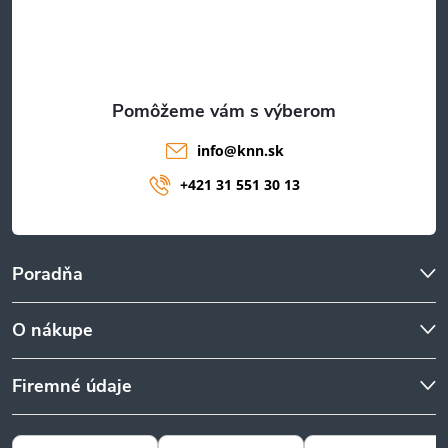
i
e
info
@
knn.sk
+421 31 551 30 13
Poradňa
O nákupe
Firemné údaje