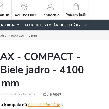
NÁKUPNÝ
KOŠÍK
nn.sk
+421 315513013
Prihlásenie
Prázdny košík
 A FRONTY
ALUCUBE, STOLÁRSKE SLUŽBY
adro - 4100 x 920 x 12 mm
X - COMPACT -
Biele jadro - 4100
2 mm
odrobnosti hodnotenia
Kód:
KP0067
ka kompaktná
Detailné informácie