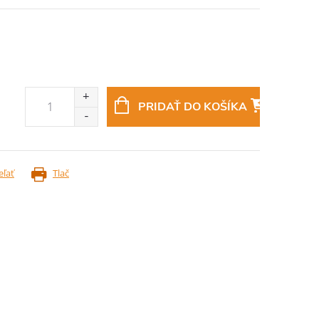
PRIDAŤ DO KOŠÍKA
eľať
Tlač