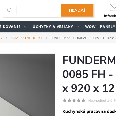
HĽADAŤ
info@k
É KOVANIE
ÚCHYTKY A VEŠIAKY
WOW - PANELY
KY
KOMPAKTNÉ DOSKY
FUNDERMAX - COMPACT - 0085 FH - Biele j
FUNDERMA
0085 FH - 
x 920 x 1
P
Neohodnotené
Kuchynská pracovná dos