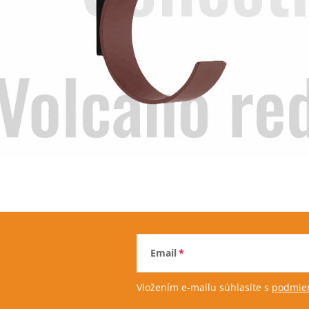
Email
Vložením e-mailu súhlasíte s
podmien