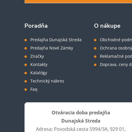
p
ä
Poradňa
O nákupe
t
Predajňa Dunajská Streda
Obchodné podm
Predajňa Nové Zámky
Ochrana osobný
i
Značky
Reklamačné po
Kontakty
Doprava, ceny d
e
Katalógy
Technický nákres
Faq
Otváracia doba predajňa
Dunajská Streda
Adresa: Povodská cesta 5994/3A, 929 01,