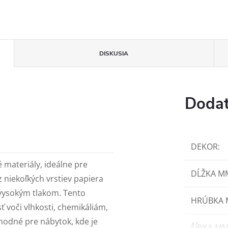
DISKUSIA
Dodat
DEKOR
:
 materiály, ideálne pre
DĹŽKA M
z niekoľkých vrstiev papiera
 vysokým tlakom. Tento
HRÚBKA
voči vlhkosti, chemikáliám,
odné pre nábytok, kde je
ŠÍRKA M