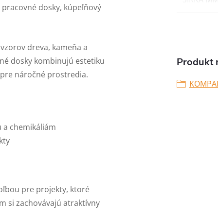
 pracovné dosky, kúpeľňový
h vzorov dreva, kameňa a
é dosky kombinujú estetiku
Produkt n
 pre náročné prostredia.
KOMPA
u a chemikáliám
kty
ľbou pre projekty, ktoré
m si zachovávajú atraktívny