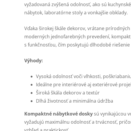
vyžadovaná zvýšená odolnosť, ako sú kuchynské
nábytok, laboratórne stoly a vonkajšie obklady.
Vďaka širokej škále dekorov, vrátane prírodnýc
moderných jednofarebných prevedení, kompaktn
s funkčnosťou, čím poskytujú dlhodobé riešenie
Výhody:
Vysoká odolnosť voči vlhkosti, poškriabani
Ideálne pre interiérové aj exteriérové proje
Široká škála dekorov a textúr
Dlhá životnosť a minimálna údržba
Kompaktné nábytkové dosky
sú vynikajúcou vo
vyžadujú maximálnu odolnosť a trvácnosť, pričo
vzhľad a praktickosť.