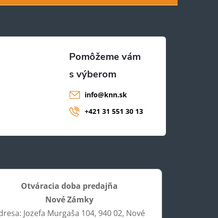
info
@
knn.sk
+421 31 551 30 13
Otváracia doba predajňa
Nové Zámky
dresa: Jozefa Murgaša 104, 940 02, Nové