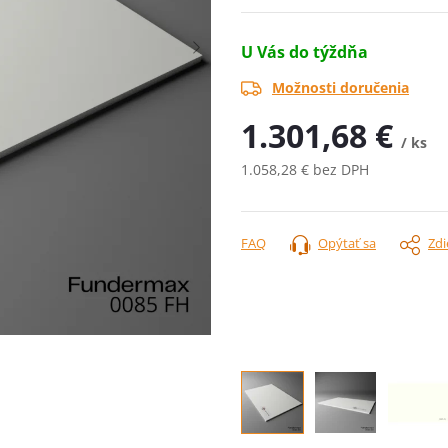
U Vás do týždňa
Možnosti doručenia
1.301,68 €
/ ks
1.058,28 € bez DPH
Jednotková
cena:
FAQ
Opýtať sa
Zdi