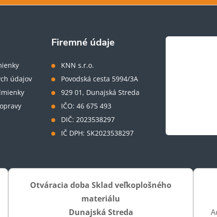
Firemné údaje
ienky
KNN s.r.o.
ch údajov
Povodská cesta 5994/3A
dmienky
929 01, Dunajská Streda
opravy
IČO: 46 675 493
DIČ: 2023538297
IČ DPH: SK2023538297
Otváracia doba Sklad veľkoplošného
materiálu
Dunajská Streda
A