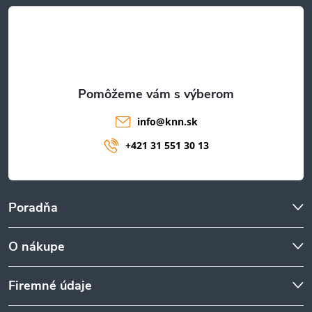
t
i
e
info
@
knn.sk
+421 31 551 30 13
Poradňa
O nákupe
Firemné údaje