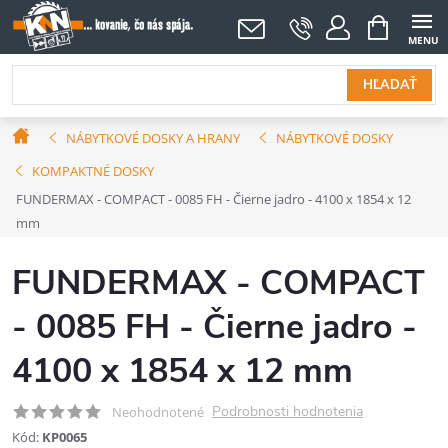
Prejsť
NÁKUPNÝ
KOŠÍK
na
obsah
HĽADAŤ
Domov
NÁBYTKOVÉ DOSKY A HRANY
NÁBYTKOVÉ DOSKY
KOMPAKTNÉ DOSKY
FUNDERMAX - COMPACT - 0085 FH - Čierne jadro - 4100 x 1854 x 12
mm
FUNDERMAX - COMPACT
- 0085 FH - Čierne jadro -
4100 x 1854 x 12 mm
Podrobnosti hodnotenia
Neohodnotené
Kód:
KP0065