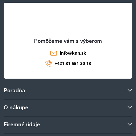
t
i
e
info
@
knn.sk
+421 31 551 30 13
Poradňa
O nákupe
Firemné údaje