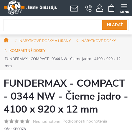
Prejsť
NÁKUPNÝ
KOŠÍK
na
obsah
HĽADAŤ
Domov
NÁBYTKOVÉ DOSKY A HRANY
NÁBYTKOVÉ DOSKY
KOMPAKTNÉ DOSKY
FUNDERMAX - COMPACT - 0344 NW - Čierne jadro - 4100 x 920 x 12
mm
FUNDERMAX - COMPACT
- 0344 NW - Čierne jadro -
4100 x 920 x 12 mm
Podrobnosti hodnotenia
Neohodnotené
Kód:
KP0078