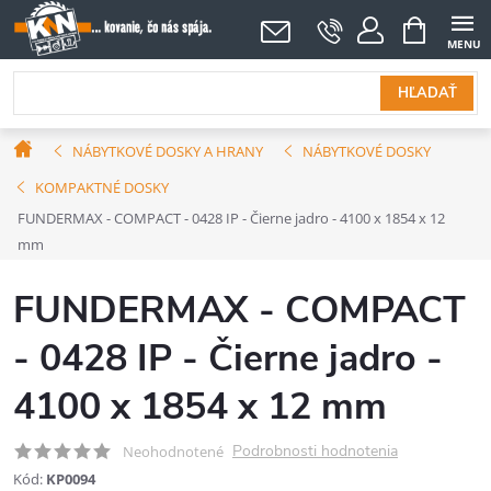
Prejsť
NÁKUPNÝ
KOŠÍK
na
obsah
HĽADAŤ
Domov
NÁBYTKOVÉ DOSKY A HRANY
NÁBYTKOVÉ DOSKY
KOMPAKTNÉ DOSKY
FUNDERMAX - COMPACT - 0428 IP - Čierne jadro - 4100 x 1854 x 12
mm
FUNDERMAX - COMPACT
- 0428 IP - Čierne jadro -
4100 x 1854 x 12 mm
Podrobnosti hodnotenia
Neohodnotené
Kód:
KP0094