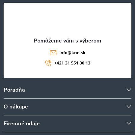
t
i
e
info
@
knn.sk
+421 31 551 30 13
Poradňa
O nákupe
Firemné údaje