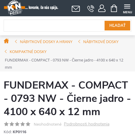
Prejsť
NÁKUPNÝ
KOŠÍK
na
obsah
HĽADAŤ
Domov
NÁBYTKOVÉ DOSKY A HRANY
NÁBYTKOVÉ DOSKY
KOMPAKTNÉ DOSKY
FUNDERMAX - COMPACT - 0793 NW - Čierne jadro - 4100 x 640 x 12
mm
FUNDERMAX - COMPACT
- 0793 NW - Čierne jadro -
4100 x 640 x 12 mm
Podrobnosti hodnotenia
Neohodnotené
Kód:
KP0116