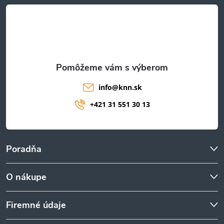
t
i
e
info
@
knn.sk
+421 31 551 30 13
Poradňa
O nákupe
Firemné údaje