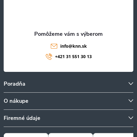
i
e
info
@
knn.sk
+421 31 551 30 13
Poradňa
O nákupe
Firemné údaje