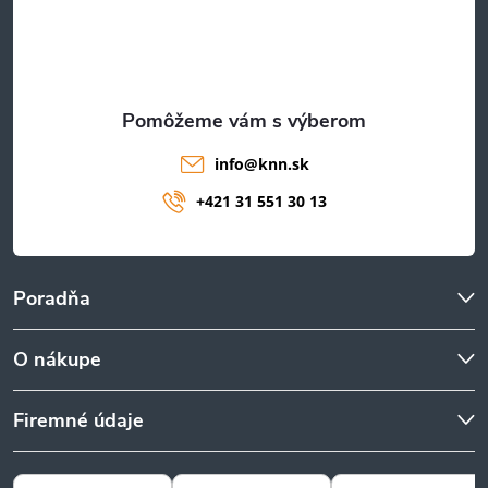
i
e
info
@
knn.sk
+421 31 551 30 13
Poradňa
O nákupe
Firemné údaje