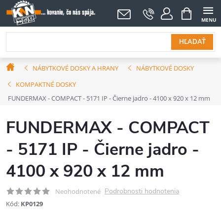
Prejsť
NÁKUPNÝ
KOŠÍK
na
obsah
HĽADAŤ
Domov
NÁBYTKOVÉ DOSKY A HRANY
NÁBYTKOVÉ DOSKY
KOMPAKTNÉ DOSKY
FUNDERMAX - COMPACT - 5171 IP - Čierne jadro - 4100 x 920 x 12 mm
FUNDERMAX - COMPACT
- 5171 IP - Čierne jadro -
4100 x 920 x 12 mm
Podrobnosti hodnotenia
Neohodnotené
Kód:
KP0129