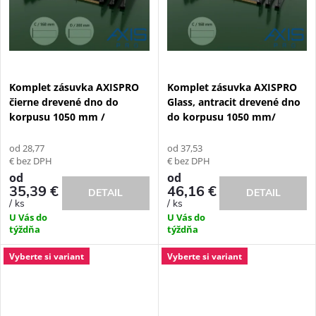
v
v
Komplet zásuvka AXISPRO
Komplet zásuvka AXISPRO
čierne drevené dno do
Glass, antracit drevené dno
korpusu 1050 mm /
do korpusu 1050 mm/
od 28,77
od 37,53
€ bez DPH
€ bez DPH
od
od
35,39 €
46,16 €
DETAIL
DETAIL
/ ks
/ ks
U Vás do
U Vás do
týždňa
týždňa
Vyberte si variant
Vyberte si variant