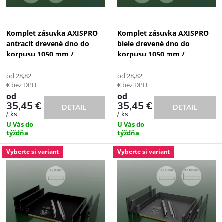
s
e
p
Komplet zásuvka AXISPRO
Komplet zásuvka AXISPRO
p
antracit drevené dno do
biele drevené dno do
r
korpusu 1050 mm /
korpusu 1050 mm /
r
o
od 28,82
od 28,82
o
€ bez DPH
€ bez DPH
d
od
od
35,45 €
35,45 €
DETAIL
DETAIL
d
/ ks
/ ks
u
U Vás do
U Vás do
u
týždňa
týždňa
k
Vyberte si variant
Vyberte si variant
k
t
t
o
o