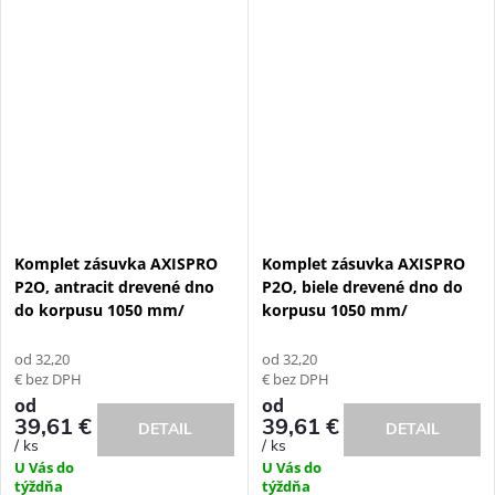
Komplet zásuvka AXISPRO
Komplet zásuvka AXISPRO
P2O, antracit drevené dno
P2O, biele drevené dno do
do korpusu 1050 mm/
korpusu 1050 mm/
od 32,20
od 32,20
€ bez DPH
€ bez DPH
od
od
39,61 €
39,61 €
DETAIL
DETAIL
/ ks
/ ks
U Vás do
U Vás do
týždňa
týždňa