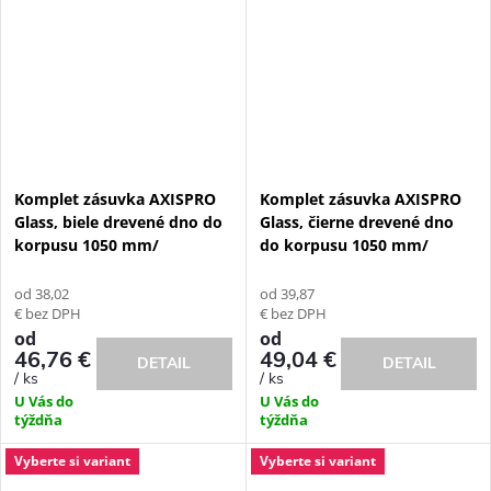
Komplet zásuvka AXISPRO
Komplet zásuvka AXISPRO
Glass, biele drevené dno do
Glass, čierne drevené dno
korpusu 1050 mm/
do korpusu 1050 mm/
od 38,02
od 39,87
€ bez DPH
€ bez DPH
od
od
46,76 €
49,04 €
DETAIL
DETAIL
/ ks
/ ks
U Vás do
U Vás do
týždňa
týždňa
Vyberte si variant
Vyberte si variant