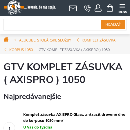
Prejsť
NÁKUPNÝ
KOŠÍK
na
obsah
HĽADAŤ
Domov
ALUCUBE, STOLÁRSKE SLUŽBY
KOMPLET ZÁSUVKA
KORPUS 1050
GTV KOMPLET ZÁSUVKA ( AXISPRO ) 1050
GTV KOMPLET ZÁSUVKA
( AXISPRO ) 1050
Najpredávanejšie
Komplet zásuvka AXISPRO Glass, antracit drevené dno
do korpusu 1050 mm/
U Vás do týždňa