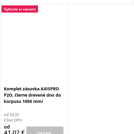
Vyberte si variant
Komplet zásuvka AXISPRO
P2O, čierne drevené dno do
korpusu 1050 mm/
od 33,35
€ bez DPH
od
41,02 €
DETAIL