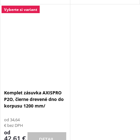
Vyberte si variant
Komplet zásuvka AXISPRO
P2O, čierne drevené dno do
korpusu 1200 mm/
od 34,64
€ bez DPH
od
42,61 €
DETAIL