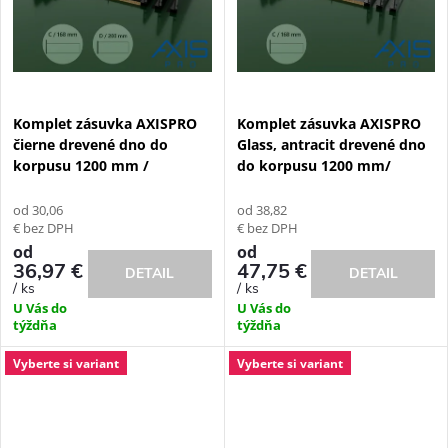
v
v
Komplet zásuvka AXISPRO
Komplet zásuvka AXISPRO
čierne drevené dno do
Glass, antracit drevené dno
korpusu 1200 mm /
do korpusu 1200 mm/
od 30,06
od 38,82
€ bez DPH
€ bez DPH
od
od
36,97 €
47,75 €
DETAIL
DETAIL
/ ks
/ ks
U Vás do
U Vás do
týždňa
týždňa
Vyberte si variant
Vyberte si variant