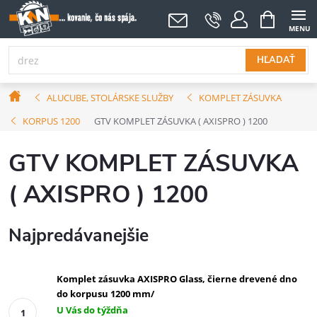
Prejsť
NÁKUPNÝ
KOŠÍK
na
obsah
HĽADAŤ
Domov
ALUCUBE, STOLÁRSKE SLUŽBY
KOMPLET ZÁSUVKA
KORPUS 1200
GTV KOMPLET ZÁSUVKA ( AXISPRO ) 1200
GTV KOMPLET ZÁSUVKA
( AXISPRO ) 1200
Najpredávanejšie
Komplet zásuvka AXISPRO Glass, čierne drevené dno
do korpusu 1200 mm/
U Vás do týždňa