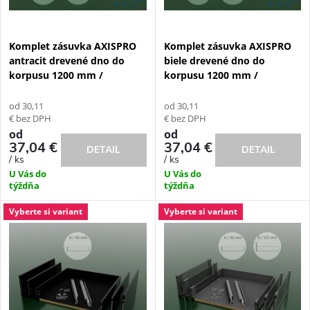
s
e
p
Komplet zásuvka AXISPRO
Komplet zásuvka AXISPRO
p
antracit drevené dno do
biele drevené dno do
r
korpusu 1200 mm /
korpusu 1200 mm /
r
o
od 30,11
od 30,11
o
€ bez DPH
€ bez DPH
d
od
od
37,04 €
37,04 €
DETAIL
DETAIL
d
/ ks
/ ks
u
U Vás do
U Vás do
u
týždňa
týždňa
k
Vyberte si variant
Vyberte si variant
k
t
t
o
o