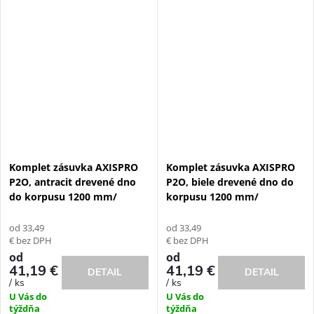
Komplet zásuvka AXISPRO
Komplet zásuvka AXISPRO
P2O, antracit drevené dno
P2O, biele drevené dno do
do korpusu 1200 mm/
korpusu 1200 mm/
od 33,49
od 33,49
€ bez DPH
€ bez DPH
od
od
41,19 €
41,19 €
DETAIL
DETAIL
/ ks
/ ks
U Vás do
U Vás do
týždňa
týždňa