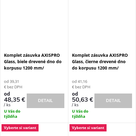
Komplet zásuvka AXISPRO
Komplet zásuvka AXISPRO
Glass, biele drevené dno do
Glass, čierne drevené dno
korpusu 1200 mm/
do korpusu 1200 mm/
od 39,31
od 41,16
€ bez DPH
€ bez DPH
od
od
48,35 €
50,63 €
DETAIL
DETAIL
/ ks
/ ks
U Vás do
U Vás do
týždňa
týždňa
Vyberte si variant
Vyberte si variant