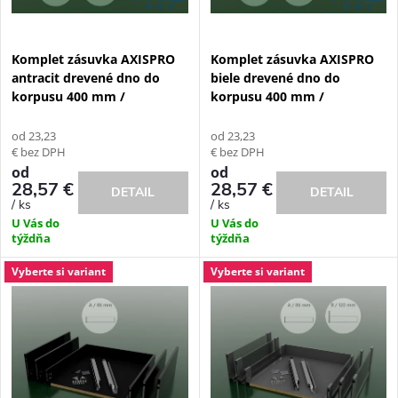
s
e
p
Komplet zásuvka AXISPRO
Komplet zásuvka AXISPRO
p
antracit drevené dno do
biele drevené dno do
r
korpusu 400 mm /
korpusu 400 mm /
r
o
od 23,23
od 23,23
o
€ bez DPH
€ bez DPH
d
od
od
28,57 €
28,57 €
DETAIL
DETAIL
d
/ ks
/ ks
u
U Vás do
U Vás do
u
týždňa
týždňa
k
Vyberte si variant
Vyberte si variant
k
t
t
o
o