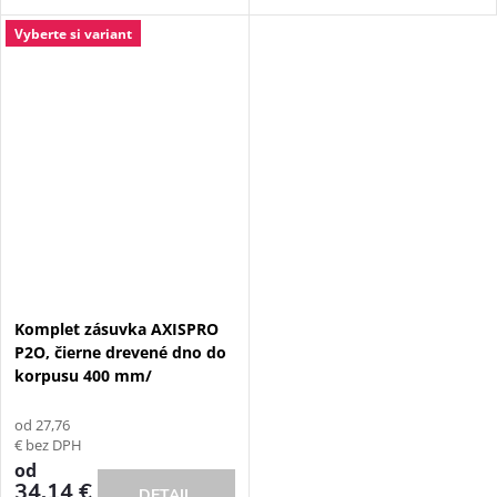
Vyberte si variant
Komplet zásuvka AXISPRO
P2O, čierne drevené dno do
korpusu 400 mm/
od 27,76
€ bez DPH
od
34,14 €
DETAIL