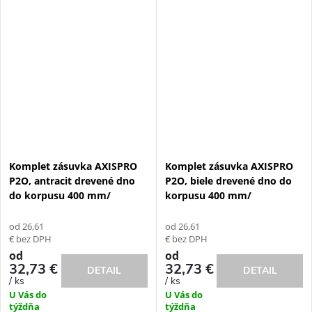
Komplet zásuvka AXISPRO
Komplet zásuvka AXISPRO
P2O, antracit drevené dno
P2O, biele drevené dno do
do korpusu 400 mm/
korpusu 400 mm/
od 26,61
od 26,61
€ bez DPH
€ bez DPH
od
od
32,73 €
32,73 €
DETAIL
DETAIL
/ ks
/ ks
U Vás do
U Vás do
týždňa
týždňa