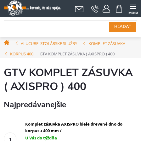
Prejsť
NÁKUPNÝ
KOŠÍK
na
obsah
HĽADAŤ
Domov
ALUCUBE, STOLÁRSKE SLUŽBY
KOMPLET ZÁSUVKA
KORPUS 400
GTV KOMPLET ZÁSUVKA ( AXISPRO ) 400
GTV KOMPLET ZÁSUVKA
( AXISPRO ) 400
Najpredávanejšie
Komplet zásuvka AXISPRO biele drevené dno do
korpusu 400 mm /
U Vás do týždňa