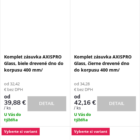
Komplet zásuvka AXISPRO
Komplet zásuvka AXISPRO
Glass, biele drevené dno do
Glass, čierne drevené dno
korpusu 400 mm/
do korpusu 400 mm/
od 32,42
od 34,28
€ bez DPH
€ bez DPH
od
od
39,88 €
42,16 €
DETAIL
DETAIL
/ ks
/ ks
U Vás do
U Vás do
týždňa
týždňa
Vyberte si variant
Vyberte si variant