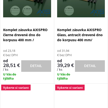
v
v
Komplet zásuvka AXISPRO
Komplet zásuvka AXISPRO
čierne drevené dno do
Glass, antracit drevené dno
korpusu 400 mm /
do korpusu 400 mm/
od 23,18
od 31,94
€ bez DPH
€ bez DPH
od
od
28,51 €
39,29 €
DETAIL
DETAIL
/ ks
/ ks
U Vás do
U Vás do
týždňa
týždňa
Vyberte si variant
Vyberte si variant