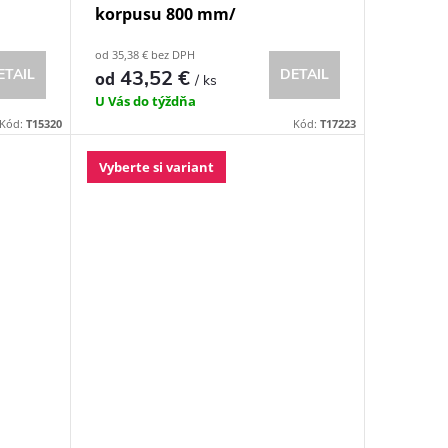
korpusu 800 mm/
od 35,38 € bez DPH
ETAIL
43,52 €
DETAIL
od
/ ks
U Vás do týždňa
Kód:
T15320
Kód:
T17223
Vyberte si variant