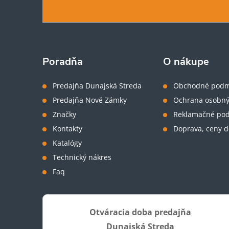
á
ý
p
p
i
ä
Poradňa
O nákupe
s
t
Predajňa Dunajská Streda
Obchodné podm
u
Predajňa Nové Zámky
Ochrana osobný
i
Značky
Reklamačné po
Kontakty
Doprava, ceny d
e
Katalógy
Technický nákres
Faq
Otváracia doba predajňa
Dunajská Streda