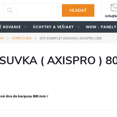
HĽADAŤ
info@k
É KOVANIE
ÚCHYTKY A VEŠIAKY
WOW - PANELY
KA
KORPUS 800
GTV KOMPLET ZÁSUVKA ( AXISPRO ) 800
UVKA ( AXISPRO ) 8
ené dno do korpusu 800 mm /