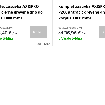
let zásuvka AXISPRO
Komplet zásuvka AXISP
, čierne drevené dno do
P2O, antracit drevené d
usu 800 mm/
korpusu 800 mm/
 € bez DPH
od 30,05 € bez DPH
,40 €
DETAIL
36,96 €
D
od
/ ks
/ ks
do týždňa
U Vás do týždňa
Kód:
T17031