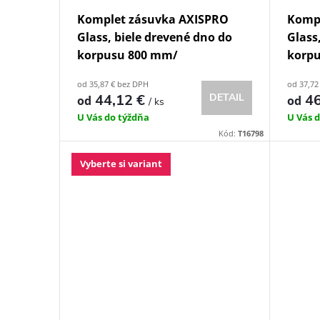
Komplet zásuvka AXISPRO
Komp
Glass, biele drevené dno do
Glass
korpusu 800 mm/
korp
od 35,87 € bez DPH
od 37,72
44,12 €
DETAIL
46
od
od
/ ks
U Vás do týždňa
U Vás 
Kód:
T16798
Vyberte si variant