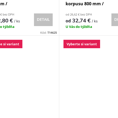
mm /
korpusu 800 mm /
 € bez DPH
od 26,62 € bez DPH
,80 €
DETAIL
32,74 €
D
od
/ ks
/ ks
do týždňa
U Vás do týždňa
Kód:
T14625
e si variant
Vyberte si variant