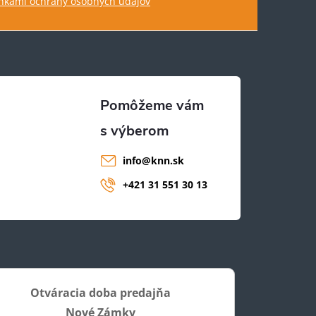
kami ochrany osobných údajov
info
@
knn.sk
+421 31 551 30 13
Otváracia doba predajňa
Nové Zámky