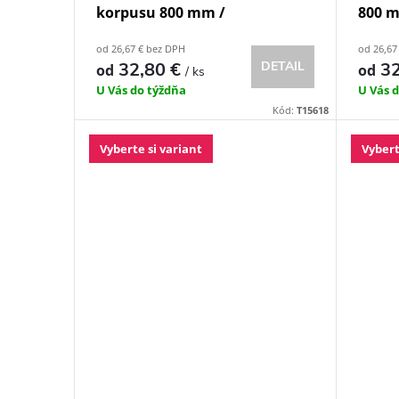
korpusu 800 mm /
800 
k
d
od 26,67 € bez DPH
od 26,67
t
32,80 €
DETAIL
32
od
od
/ ks
u
U Vás do týždňa
U Vás 
o
Kód:
T15618
k
Vyberte si variant
Vybert
v
t
o
v