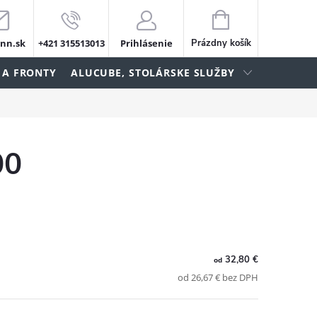
NÁKUPNÝ
KOŠÍK
nn.sk
+421 315513013
Prihlásenie
Prázdny košík
 A FRONTY
ALUCUBE, STOLÁRSKE SLUŽBY
00
32,80 €
od
od 26,67 € bez DPH