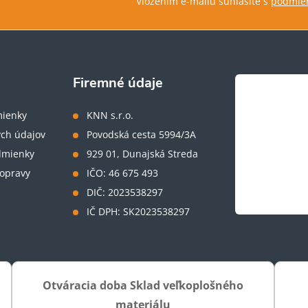
Vložením e-mailu súhlasíte s
podmien
Firemné údaje
ienky
KNN s.r.o.
ch údajov
Povodská cesta 5994/3A
dmienky
929 01, Dunajská Streda
opravy
IČO: 46 675 493
DIČ: 2023538297
IČ DPH: SK2023538297
Otváracia doba Sklad veľkoplošného
materiálu