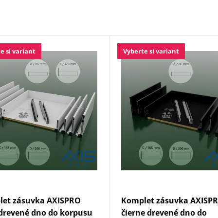
e si variant
Vyberte si variant
let zásuvka AXISPRO
Komplet zásuvka AXISP
 drevené dno do korpusu
čierne drevené dno do