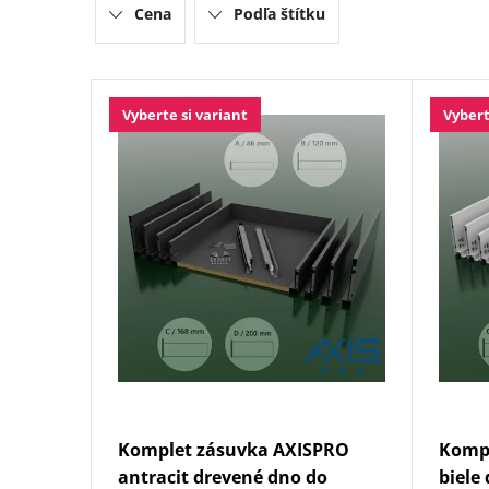
Cena
Podľa štítku
e
n
V
Vyberte si variant
Vybert
i
ý
e
p
p
i
r
s
o
p
d
r
Komplet zásuvka AXISPRO
Komp
u
o
antracit drevené dno do
biele