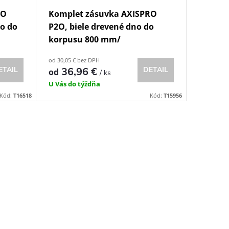
RO
Komplet zásuvka AXISPRO
no do
P2O, biele drevené dno do
korpusu 800 mm/
od 30,05 € bez DPH
ETAIL
36,96 €
DETAIL
od
/ ks
U Vás do týždňa
Kód:
T16518
Kód:
T15956