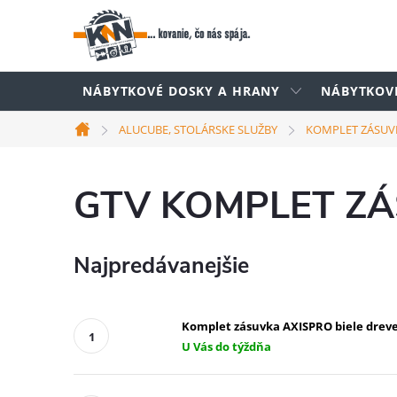
Prejsť
na
obsah
NÁBYTKOVÉ DOSKY A HRANY
NÁBYTKOV
ALUCUBE, STOLÁRSKE SLUŽBY
KOMPLET ZÁSUV
Domov
GTV KOMPLET ZÁS
Najpredávanejšie
Komplet zásuvka AXISPRO biele drev
U Vás do týždňa