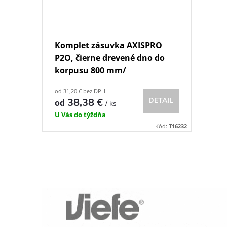
Komplet zásuvka AXISPRO
P2O, čierne drevené dno do
korpusu 800 mm/
od 31,20 € bez DPH
38,38 €
DETAIL
od
/ ks
U Vás do týždňa
Kód:
T16232
O
v
l