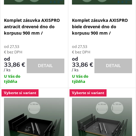
s
e
p
Komplet zásuvka AXISPRO
Komplet zásuvka AXISPRO
p
antracit drevené dno do
biele drevené dno do
r
korpusu 900 mm /
korpusu 900 mm /
r
o
od 27,53
od 27,53
o
€ bez DPH
€ bez DPH
d
od
od
33,86 €
33,86 €
DETAIL
DETAIL
d
/ ks
/ ks
u
U Vás do
U Vás do
u
týždňa
týždňa
k
Vyberte si variant
Vyberte si variant
k
t
t
o
o