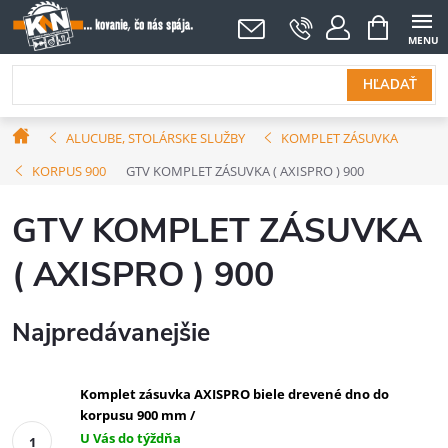
Prejsť
NÁKUPNÝ
KOŠÍK
na
obsah
HĽADAŤ
Domov
ALUCUBE, STOLÁRSKE SLUŽBY
KOMPLET ZÁSUVKA
KORPUS 900
GTV KOMPLET ZÁSUVKA ( AXISPRO ) 900
GTV KOMPLET ZÁSUVKA
( AXISPRO ) 900
Najpredávanejšie
Komplet zásuvka AXISPRO biele drevené dno do
korpusu 900 mm /
U Vás do týždňa