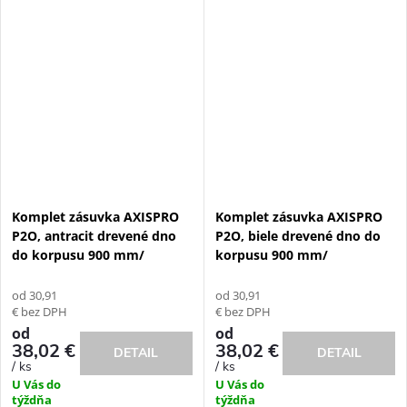
Komplet zásuvka AXISPRO
Komplet zásuvka AXISPRO
P2O, antracit drevené dno
P2O, biele drevené dno do
do korpusu 900 mm/
korpusu 900 mm/
od 30,91
od 30,91
€ bez DPH
€ bez DPH
od
od
38,02 €
38,02 €
DETAIL
DETAIL
/ ks
/ ks
U Vás do
U Vás do
týždňa
týždňa