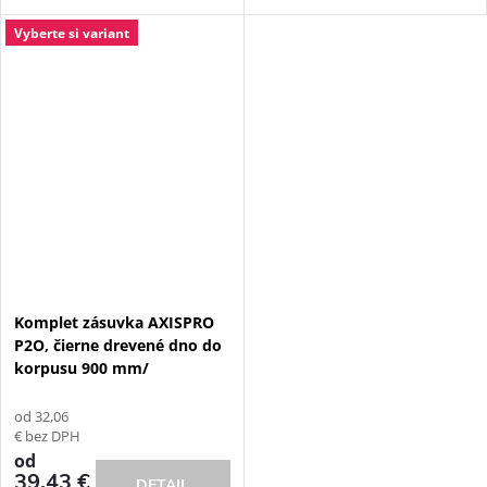
Vyberte si variant
Komplet zásuvka AXISPRO
P2O, čierne drevené dno do
korpusu 900 mm/
od 32,06
€ bez DPH
od
39,43 €
DETAIL