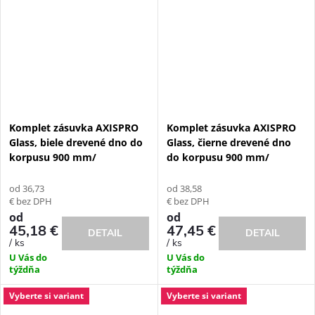
Komplet zásuvka AXISPRO
Komplet zásuvka AXISPRO
Glass, biele drevené dno do
Glass, čierne drevené dno
korpusu 900 mm/
do korpusu 900 mm/
od 36,73
od 38,58
€ bez DPH
€ bez DPH
od
od
45,18 €
47,45 €
DETAIL
DETAIL
/ ks
/ ks
U Vás do
U Vás do
týždňa
týždňa
Vyberte si variant
Vyberte si variant