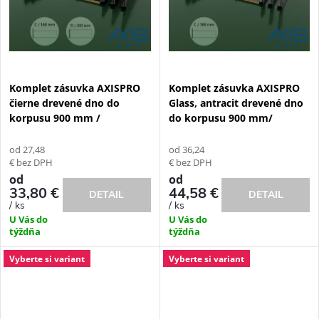
v
v
Komplet zásuvka AXISPRO
Komplet zásuvka AXISPRO
čierne drevené dno do
Glass, antracit drevené dno
korpusu 900 mm /
do korpusu 900 mm/
od 27,48
od 36,24
€ bez DPH
€ bez DPH
od
od
33,80 €
44,58 €
DETAIL
DETAIL
/ ks
/ ks
U Vás do
U Vás do
týždňa
týždňa
Vyberte si variant
Vyberte si variant