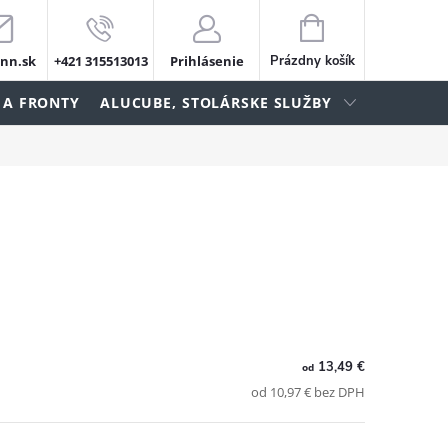
NÁKUPNÝ
KOŠÍK
nn.sk
+421 315513013
Prihlásenie
Prázdny košík
 A FRONTY
ALUCUBE, STOLÁRSKE SLUŽBY
13,49 €
od
od 10,97 € bez DPH