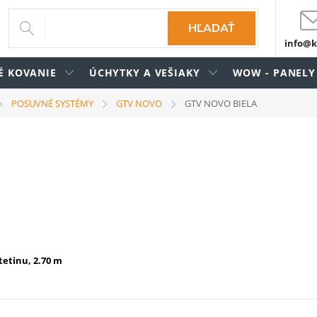
HĽADAŤ
info@k
É KOVANIE
ÚCHYTKY A VEŠIAKY
WOW - PANELY
POSUVNÉ SYSTÉMY
GTV NOVO
GTV NOVO BIELA
tetinu, 2.70 m