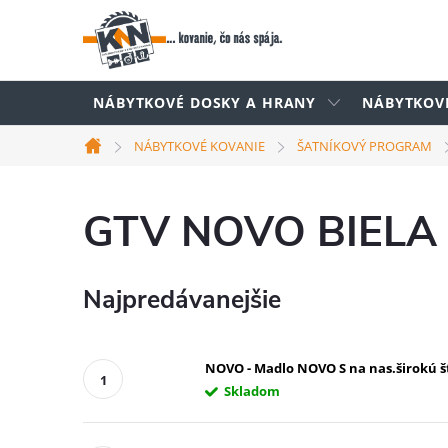
Prejsť
na
obsah
NÁBYTKOVÉ DOSKY A HRANY
NÁBYTKOV
NÁBYTKOVÉ KOVANIE
ŠATNÍKOVÝ PROGRAM
Domov
GTV NOVO BIELA
Najpredávanejšie
NOVO - Madlo NOVO S na nas.širokú š
Skladom