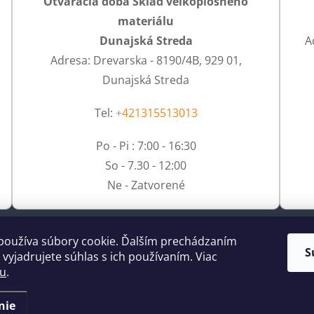
Otváracia doba Sklad veľkoplošného
materiálu
Dunajská Streda
A
Adresa: Drevarska - 8190/4B, 929 01,
Dunajská Streda
Tel:
+421315513013
Po - Pi : 7:00 - 16:30
So - 7.30 - 12:00
Ne - Zatvorené
používa súbory cookie. Ďalším prechádzaním
S
vyjadrujete súhlas s ich používaním. Viac
tu
.
nie