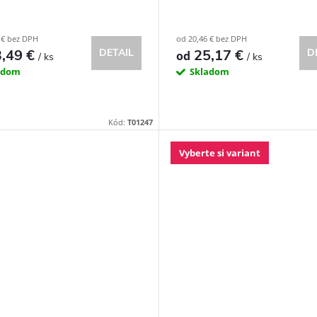
 € bez DPH
od 20,46 € bez DPH
,49 €
25,17 €
DETAIL
D
od
/ ks
/ ks
adom
Skladom
Kód:
T01247
Vyberte si variant