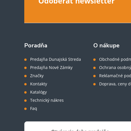
Z
Odoberať newsletter
v
á
ý
p
p
i
ä
Poradňa
O nákupe
s
t
Predajňa Dunajská Streda
Obchodné podm
u
Predajňa Nové Zámky
Ochrana osobný
i
Značky
Reklamačné po
Kontakty
Doprava, ceny d
e
Katalógy
Technický nákres
Faq