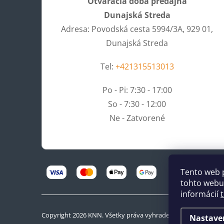
Otváracia doba predajňa
Dunajská Streda
Adresa: Povodská cesta 5994/3A, 929 01,
Dunajská Streda
Tel:
+421315513013
Po - Pi: 7:30 - 17:00
So - 7:30 - 12:00
Ne - Zatvorené
Tento web 
tohto webu 
informácií
Copyright 2026
KNN
. Všetky práva vyhradené.
Nastave