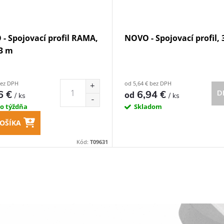
- Spojovací profil RAMA,
NOVO - Spojovací profil, 
 3 m
bez DPH
od 5,64 € bez DPH
6 €
6,94 €
D
od
/ ks
/ ks
do týždňa
Skladom
OŠÍKA
Kód:
T09631