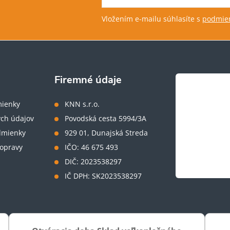
Vložením e-mailu súhlasíte s
podmien
Firemné údaje
ienky
KNN s.r.o.
ch údajov
Povodská cesta 5994/3A
dmienky
929 01, Dunajská Streda
opravy
IČO: 46 675 493
DIČ: 2023538297
IČ DPH: SK2023538297