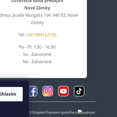
Otváracia doba predajňa
Nové Zámky
dresa: Jozefa Murgaša 104, 940 02, Nové
Zámky
Tel:
+421904152105
Po - Pi: 7:30 - 16:30
So - Zatvorené
Ne - Zatvorené
úhlasím
Vytvoril Shoptet Premium
spoločne s