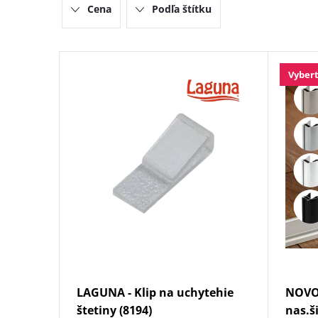
Cena
Podľa štítku
e
n
V
Vybert
i
ý
e
p
p
i
r
s
o
p
d
r
LAGUNA - Klip na uchytehie
NOVO
u
o
štetiny (8194)
nas.š