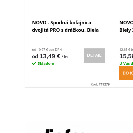
NOVO - Spodná koľajnica
NOVO 
dvojitá PRO s drážkou, Biela
Biely
od 10,97 € bez DPH
12,65 € 
13,49 €
15,5
DETAIL
od
/ ks
Skladom
U Vás 
DO K
Kód:
T19279
O
v