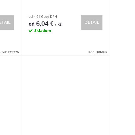
od 4,91 € bez DPH
6,04 €
ETAIL
DETAIL
od
/ ks
Skladom
Kód:
T19276
Kód:
T06032