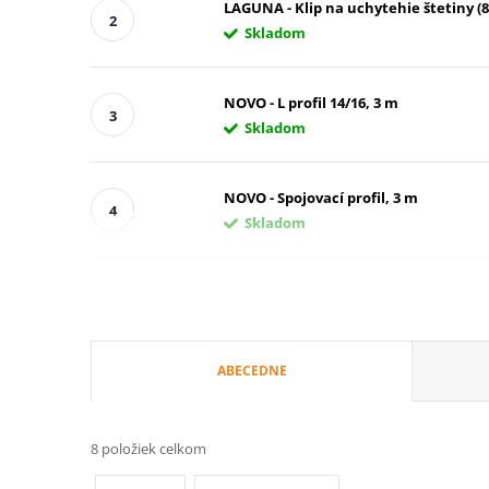
LAGUNA - Klip na uchytehie štetiny (8
Skladom
NOVO - L profil 14/16, 3 m
Skladom
NOVO - Spojovací profil, 3 m
Skladom
R
ABECEDNE
a
8
položiek celkom
d