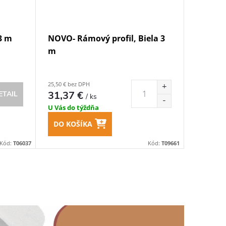
3 m
NOVO- Rámový profil, Biela 3
m
25,50 € bez DPH
31,37 €
ETAIL
/ ks
U Vás do týždňa
DO KOŠÍKA
Kód:
T06037
Kód:
T09661