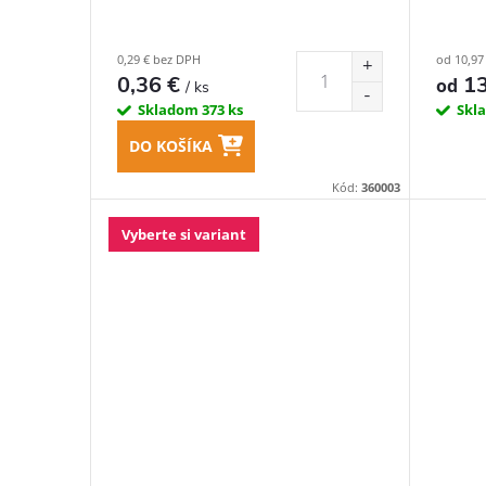
k
d
0,29 € bez DPH
od 10,97
t
0,36 €
13
od
/ ks
u
Skladom
373 ks
Skl
o
k
DO KOŠÍKA
v
Kód:
360003
t
Vyberte si variant
o
v