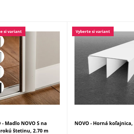
e si variant
Vyberte si variant
 - Madlo NOVO S na
NOVO - Horná koľajnica, 
irokú štetinu, 2.70 m