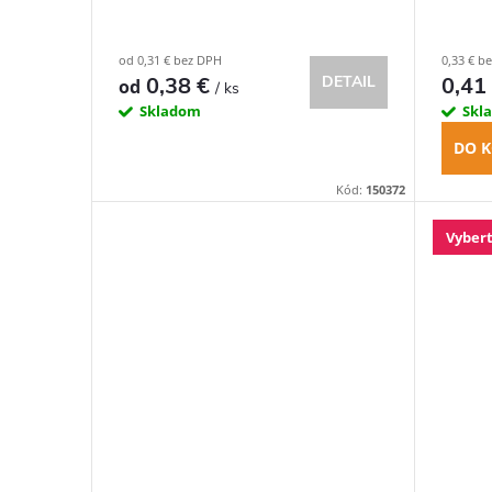
k
d
od 0,31 € bez DPH
0,33 € b
t
0,38 €
0,41
DETAIL
od
/ ks
u
Skladom
Skl
o
k
DO K
v
Kód:
150372
t
Vybert
o
v