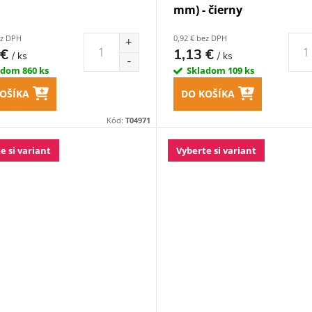
mm) - čierny
ez DPH
0,92 € bez DPH
 €
1,13 €
/ ks
/ ks
adom
860 ks
Skladom
109 ks
OŠÍKA
DO KOŠÍKA
Kód:
T04971
e si variant
Vyberte si variant