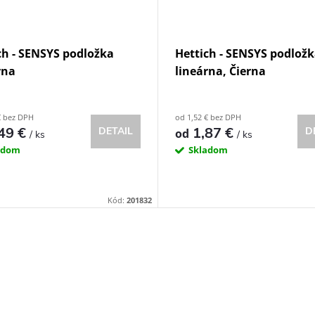
ch - SENSYS podložka
Hettich - SENSYS podlož
rna
lineárna, Čierna
€ bez DPH
od 1,52 € bez DPH
49 €
1,87 €
DETAIL
D
od
/ ks
/ ks
adom
Skladom
Kód:
201832