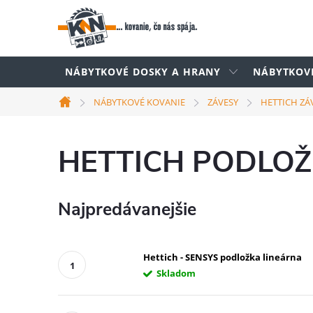
Prejsť
na
obsah
NÁBYTKOVÉ DOSKY A HRANY
NÁBYTKOV
NÁBYTKOVÉ KOVANIE
ZÁVESY
HETTICH ZÁ
Domov
HETTICH PODLOŽ
Najpredávanejšie
Hettich - SENSYS podložka lineárna
Skladom