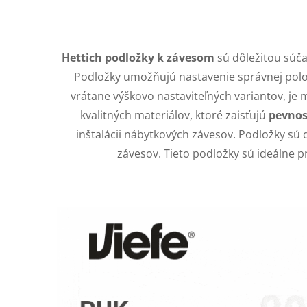
O
v
Hettich podložky k závesom
sú dôležitou súč
l
Podložky umožňujú nastavenie správnej poloh
vrátane výškovo nastaviteľných variantov, je
á
kvalitných materiálov, ktoré zaisťujú
pevnosť
d
inštalácii nábytkových závesov. Podložky s
a
závesov. Tieto podložky sú ideálne 
c
i
e
p
r