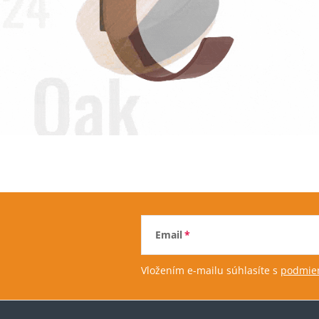
Email
Vložením e-mailu súhlasíte s
podmien