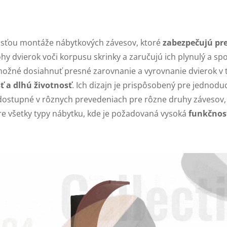
asťou montáže nábytkových závesov, ktoré
zabezpečujú pre
y dvierok voči korpusu skrinky a zaručujú ich plynulý a sp
 možné dosiahnuť presné zarovnanie a vyrovnanie dvierok v 
 a dlhú životnosť
. Ich dizajn je prispôsobený pre jednoduc
ú dostupné v rôznych prevedeniach pre rôzne druhy závesov,
pre všetky typy nábytku, kde je požadovaná vysoká
funkčnosť