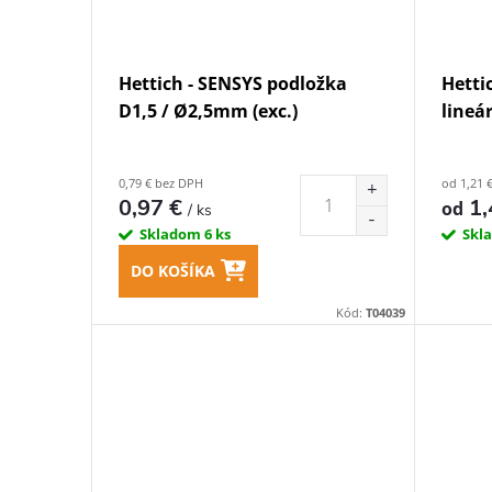
Hettich - SENSYS podložka
Hetti
D1,5 / Ø2,5mm (exc.)
lineá
0,79 € bez DPH
od 1,21 
0,97 €
1,
od
/ ks
Skladom
6 ks
Skl
DO KOŠÍKA
Kód:
T04039