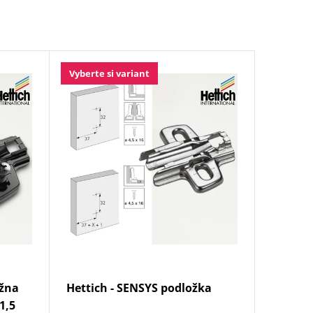
Vyberte si variant
ážna
Hettich - SENSYS podložka
1,5