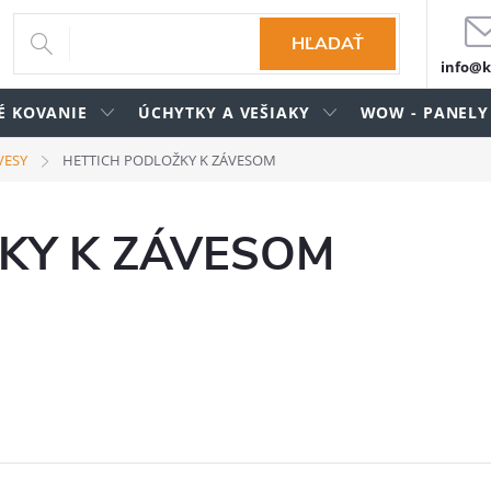
HĽADAŤ
info@k
É KOVANIE
ÚCHYTKY A VEŠIAKY
WOW - PANELY
VESY
HETTICH PODLOŽKY K ZÁVESOM
KY K ZÁVESOM