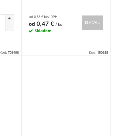
od 0,38 € bez DPH
0,47 €
DETAIL
od
/ ks
Skladom
Kód:
T03498
Kód:
150355