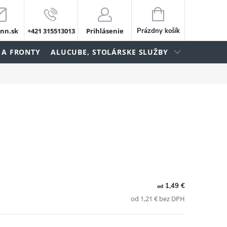
NÁKUPNÝ
KOŠÍK
nn.sk
+421 315513013
Prihlásenie
Prázdny košík
 A FRONTY
ALUCUBE, STOLÁRSKE SLUŽBY
1,49 €
od
od 1,21 € bez DPH