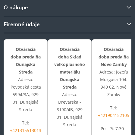
O nákupe
Firemné údaje
Otváracia
Otváracia
Otváracia
doba predajňa
doba Sklad
doba predajňa
Dunajská
veľkoplošného
Nové Zámky
Streda
materiálu
Adresa: Jozefa
Adresa:
Dunajská
Murgaša 104,
Povodská cesta
Streda
940 02, Nové
5994/3A, 929
Adresa:
Zámky
01, Dunajská
Drevarska -
Tel:
Streda
8190/4B, 929
+421904152105
01, Dunajská
Tel:
Streda
Po - Pi: 7:30 -
+421315513013