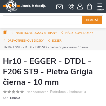
Prejsť
NÁKUPNÝ
KOŠÍK
na
obsah
HĽADAŤ
Domov
NÁBYTKOVÉ DOSKY A HRANY
NÁBYTKOVÉ DOSKY
DREVOTRIESKOVÉ DOSKY
EGGER
Hr10 - EGGER - DTDL - F206 ST9 - Pietra Grigia čierna - 10 mm
Hr10 - EGGER - DTDL -
F206 ST9 - Pietra Grigia
čierna - 10 mm
Podrobnosti hodnotenia
Neohodnotené
Kód:
E10002