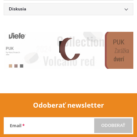
Diskusia
Odoberať newsletter
Z
Email
ODOBERAŤ
á