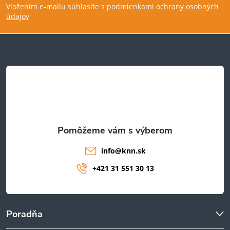
Vložením e-mailu súhlasíte s
podmienkami ochrany osobných
p
údajov
ä
t
i
e
info
@
knn.sk
+421 31 551 30 13
Poradňa