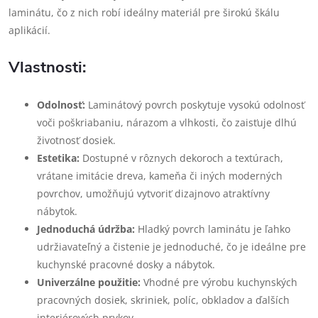
laminátu, čo z nich robí ideálny materiál pre širokú škálu
aplikácií.
Vlastnosti:
Odolnosť:
Laminátový povrch poskytuje vysokú odolnosť
voči poškriabaniu, nárazom a vlhkosti, čo zaisťuje dlhú
životnosť dosiek.
Estetika:
Dostupné v rôznych dekoroch a textúrach,
vrátane imitácie dreva, kameňa či iných moderných
povrchov, umožňujú vytvoriť dizajnovo atraktívny
nábytok.
Jednoduchá údržba:
Hladký povrch laminátu je ľahko
udržiavateľný a čistenie je jednoduché, čo je ideálne pre
kuchynské pracovné dosky a nábytok.
Univerzálne použitie:
Vhodné pre výrobu kuchynských
pracovných dosiek, skriniek, políc, obkladov a ďalších
interiérových prvkov.