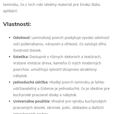
laminátu, čo z nich robí ideálny materiál pre širokú škálu
aplikácií.
Vlastnosti:
Odolnosť:
Laminátový povrch poskytuje vysokú odolnosť
voči poškriabaniu, nárazom a vlhkosti, čo zaisťuje dlhú
životnosť dosiek.
Estetika:
Dostupné v rôznych dekoroch a textúrach,
vrátane imitácie dreva, kameňa či iných moderných
povrchov, umožňujú vytvoriť dizajnovo atraktívny
nábytok.
Jednoduchá údržba:
Hladký povrch laminátu je ľahko
udržiavateľný a čistenie je jednoduché, čo je ideálne pre
kuchynské pracovné dosky a nábytok.
Univerzálne použitie:
Vhodné pre výrobu kuchynských
pracovných dosiek, skriniek, políc, obkladov a ďalších
interiérových prvkov.