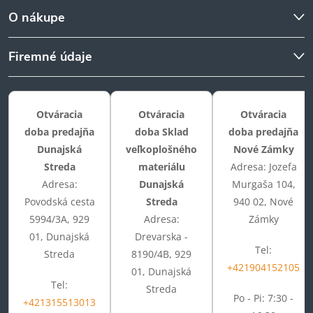
O nákupe
Firemné údaje
Otváracia
Otváracia
Otváracia
doba predajňa
doba Sklad
doba predajňa
Dunajská
veľkoplošného
Nové Zámky
Streda
materiálu
Adresa: Jozefa
Adresa:
Dunajská
Murgaša 104,
Povodská cesta
Streda
940 02, Nové
5994/3A, 929
Adresa:
Zámky
01, Dunajská
Drevarska -
Tel:
Streda
8190/4B, 929
+421904152105
01, Dunajská
Tel:
Streda
Po - Pi: 7:30 -
+421315513013