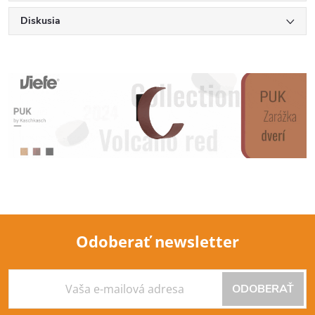
Diskusia
Odoberať newsletter
Z
ODOBERAŤ
á