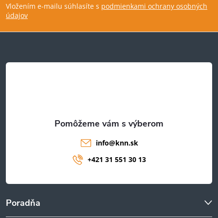
Vložením e-mailu súhlasíte s
podmienkami ochrany osobných
p
údajov
ä
t
i
e
info
@
knn.sk
+421 31 551 30 13
Poradňa