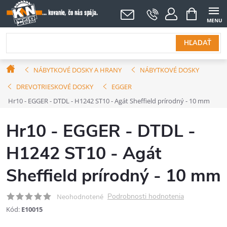
Prejsť
NÁKUPNÝ
KOŠÍK
na
obsah
HĽADAŤ
Domov
NÁBYTKOVÉ DOSKY A HRANY
NÁBYTKOVÉ DOSKY
DREVOTRIESKOVÉ DOSKY
EGGER
Hr10 - EGGER - DTDL - H1242 ST10 - Agát Sheffield prírodný - 10 mm
Hr10 - EGGER - DTDL -
H1242 ST10 - Agát
Sheffield prírodný - 10 mm
Podrobnosti hodnotenia
Neohodnotené
Kód:
E10015