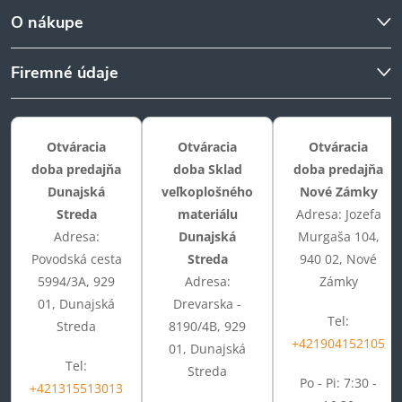
O nákupe
Firemné údaje
Otváracia
Otváracia
Otváracia
doba predajňa
doba Sklad
doba predajňa
Dunajská
veľkoplošného
Nové Zámky
Streda
materiálu
Adresa: Jozefa
Adresa:
Dunajská
Murgaša 104,
Povodská cesta
Streda
940 02, Nové
5994/3A, 929
Adresa:
Zámky
01, Dunajská
Drevarska -
Tel:
Streda
8190/4B, 929
+421904152105
01, Dunajská
Tel:
Streda
Po - Pi: 7:30 -
+421315513013