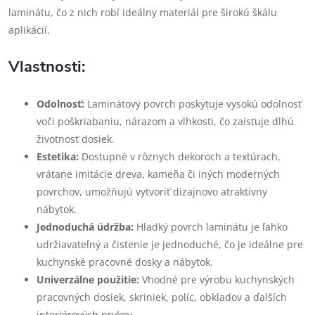
laminátu, čo z nich robí ideálny materiál pre širokú škálu
aplikácií.
Vlastnosti:
Odolnosť:
Laminátový povrch poskytuje vysokú odolnosť
voči poškriabaniu, nárazom a vlhkosti, čo zaisťuje dlhú
životnosť dosiek.
Estetika:
Dostupné v rôznych dekoroch a textúrach,
vrátane imitácie dreva, kameňa či iných moderných
povrchov, umožňujú vytvoriť dizajnovo atraktívny
nábytok.
Jednoduchá údržba:
Hladký povrch laminátu je ľahko
udržiavateľný a čistenie je jednoduché, čo je ideálne pre
kuchynské pracovné dosky a nábytok.
Univerzálne použitie:
Vhodné pre výrobu kuchynských
pracovných dosiek, skriniek, políc, obkladov a ďalších
interiérových prvkov.