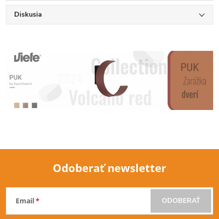
Diskusia
Odoberať newsletter
Z
Email
ODOBERAŤ
á