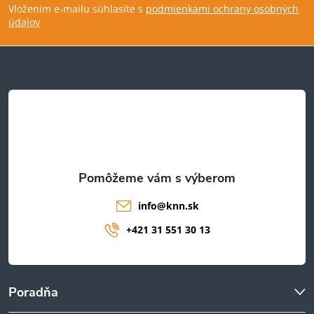
Vložením e-mailu súhlasíte s
podmienkami ochrany osobných
p
údajov
ä
t
i
e
info
@
knn.sk
+421 31 551 30 13
Poradňa