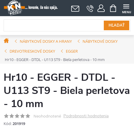
Prejsť
NÁKUPNÝ
KOŠÍK
na
obsah
HĽADAŤ
Domov
NÁBYTKOVÉ DOSKY A HRANY
NÁBYTKOVÉ DOSKY
DREVOTRIESKOVÉ DOSKY
EGGER
Hr10 - EGGER - DTDL - U113 ST9 - Biela perletova - 10 mm
Hr10 - EGGER - DTDL -
U113 ST9 - Biela perletova
- 10 mm
Podrobnosti hodnotenia
Neohodnotené
Kód:
201919