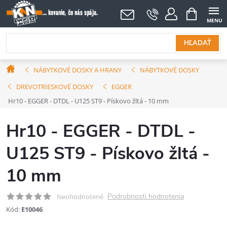
Prejsť
NÁKUPNÝ
KOŠÍK
na
obsah
HĽADAŤ
Domov
NÁBYTKOVÉ DOSKY A HRANY
NÁBYTKOVÉ DOSKY
DREVOTRIESKOVÉ DOSKY
EGGER
Hr10 - EGGER - DTDL - U125 ST9 - Pískovo žltá - 10 mm
Hr10 - EGGER - DTDL -
U125 ST9 - Pískovo žltá -
10 mm
Podrobnosti hodnotenia
Neohodnotené
Kód:
E10046