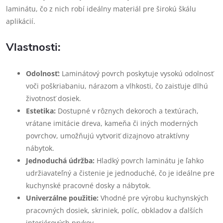
laminátu, čo z nich robí ideálny materiál pre širokú škálu
aplikácií.
Vlastnosti:
Odolnosť:
Laminátový povrch poskytuje vysokú odolnosť
voči poškriabaniu, nárazom a vlhkosti, čo zaisťuje dlhú
životnosť dosiek.
Estetika:
Dostupné v rôznych dekoroch a textúrach,
vrátane imitácie dreva, kameňa či iných moderných
povrchov, umožňujú vytvoriť dizajnovo atraktívny
nábytok.
Jednoduchá údržba:
Hladký povrch laminátu je ľahko
udržiavateľný a čistenie je jednoduché, čo je ideálne pre
kuchynské pracovné dosky a nábytok.
Univerzálne použitie:
Vhodné pre výrobu kuchynských
pracovných dosiek, skriniek, políc, obkladov a ďalších
interiérových prvkov.