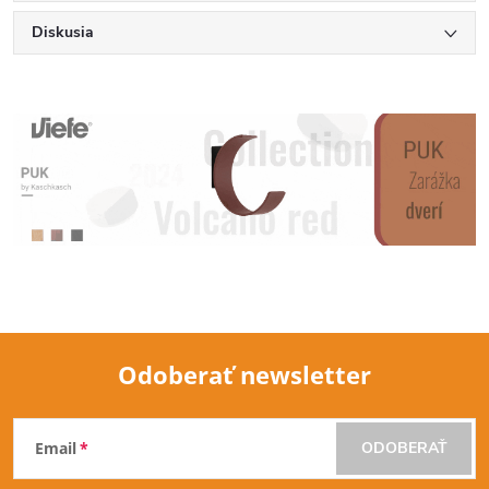
Diskusia
Odoberať newsletter
Z
Email
ODOBERAŤ
á