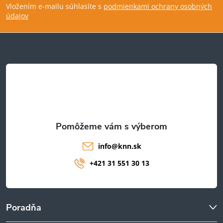
Vložením e-mailu súhlasíte s
podmienkami ochrany osobných
p
údajov
ä
t
i
e
info
@
knn.sk
+421 31 551 30 13
Poradňa