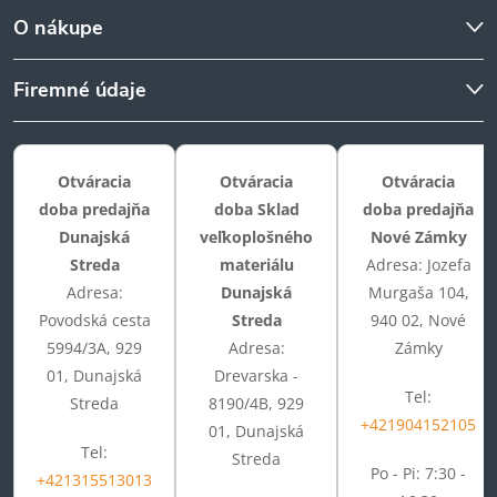
O nákupe
Firemné údaje
Otváracia
Otváracia
Otváracia
doba predajňa
doba Sklad
doba predajňa
Dunajská
veľkoplošného
Nové Zámky
Streda
materiálu
Adresa: Jozefa
Adresa:
Dunajská
Murgaša 104,
Povodská cesta
Streda
940 02, Nové
5994/3A, 929
Adresa:
Zámky
01, Dunajská
Drevarska -
Tel:
Streda
8190/4B, 929
+421904152105
01, Dunajská
Tel:
Streda
Po - Pi: 7:30 -
+421315513013