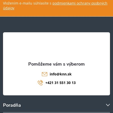
Vložením e-mailu súhlasíte s
podmienkami ochrany osobných
p
údajov
ä
t
i
e
info
@
knn.sk
+421 31 551 30 13
Poradňa