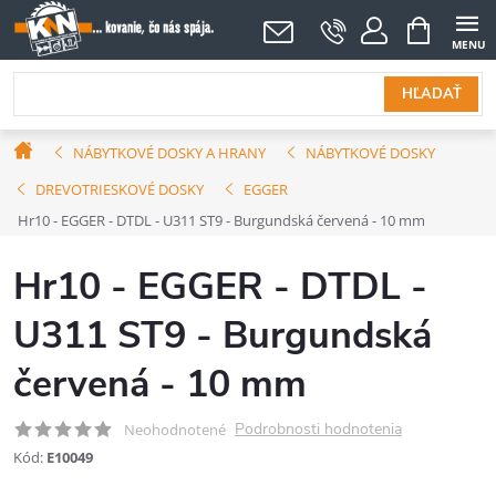
Prejsť
NÁKUPNÝ
KOŠÍK
na
obsah
HĽADAŤ
Domov
NÁBYTKOVÉ DOSKY A HRANY
NÁBYTKOVÉ DOSKY
DREVOTRIESKOVÉ DOSKY
EGGER
Hr10 - EGGER - DTDL - U311 ST9 - Burgundská červená - 10 mm
Hr10 - EGGER - DTDL -
U311 ST9 - Burgundská
červená - 10 mm
Podrobnosti hodnotenia
Neohodnotené
Kód:
E10049