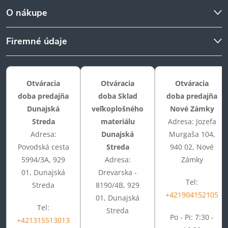
O nákupe
Firemné údaje
Otváracia
Otváracia
Otváracia
doba predajňa
doba Sklad
doba predajňa
Dunajská
veľkoplošného
Nové Zámky
Streda
materiálu
Adresa: Jozefa
Adresa:
Dunajská
Murgaša 104,
Povodská cesta
Streda
940 02, Nové
5994/3A, 929
Adresa:
Zámky
01, Dunajská
Drevarska -
Tel:
Streda
8190/4B, 929
+421904152105
01, Dunajská
Tel:
Streda
Po - Pi: 7:30 -
+421315513013