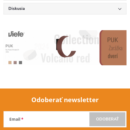
Diskusia
Odoberať newsletter
Z
Email
ODOBERAŤ
á