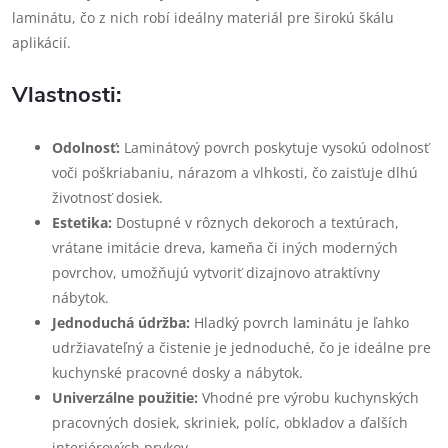
laminátu, čo z nich robí ideálny materiál pre širokú škálu
aplikácií.
Vlastnosti:
Odolnosť:
Laminátový povrch poskytuje vysokú odolnosť
voči poškriabaniu, nárazom a vlhkosti, čo zaisťuje dlhú
životnosť dosiek.
Estetika:
Dostupné v rôznych dekoroch a textúrach,
vrátane imitácie dreva, kameňa či iných moderných
povrchov, umožňujú vytvoriť dizajnovo atraktívny
nábytok.
Jednoduchá údržba:
Hladký povrch laminátu je ľahko
udržiavateľný a čistenie je jednoduché, čo je ideálne pre
kuchynské pracovné dosky a nábytok.
Univerzálne použitie:
Vhodné pre výrobu kuchynských
pracovných dosiek, skriniek, políc, obkladov a ďalších
interiérových prvkov.