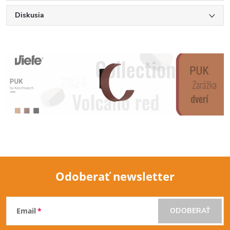
Diskusia
Odoberať newsletter
Z
Email
ODOBERAŤ
á