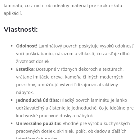
laminátu, čo z nich robí ideálny materiál pre širokú škálu
aplikácií.
Vlastnosti:
Odolnosť:
Laminátový povrch poskytuje vysokú odolnosť
voči poškriabaniu, nárazom a vlhkosti, čo zaisťuje dlhú
životnosť dosiek.
Estetika:
Dostupné v rôznych dekoroch a textúrach,
vrátane imitácie dreva, kameňa či iných moderných
povrchov, umožňujú vytvoriť dizajnovo atraktívny
nábytok.
Jednoduchá údržba:
Hladký povrch laminátu je ľahko
udržiavateľný a čistenie je jednoduché, čo je ideálne pre
kuchynské pracovné dosky a nábytok.
Univerzálne použitie:
Vhodné pre výrobu kuchynských
pracovných dosiek, skriniek, políc, obkladov a ďalších
interiérových prvkov.