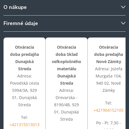
O nákupe
Firemné údaje
Otváracia
Otváracia
Otváracia
doba predajňa
doba Sklad
doba predajňa
Dunajská
veľkoplošného
Nové Zámky
Streda
materiálu
Adresa: Jozefa
Adresa:
Dunajská
Murgaša 104,
Povodská cesta
Streda
940 02, Nové
5994/3A, 929
Adresa:
Zámky
01, Dunajská
Drevarska -
Tel:
Streda
8190/4B, 929
+421904152105
01, Dunajská
Tel:
Streda
Po - Pi: 7:30 -
+421315513013