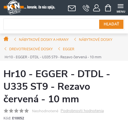
Prejsť
NÁKUPNÝ
KOŠÍK
na
obsah
HĽADAŤ
Domov
NÁBYTKOVÉ DOSKY A HRANY
NÁBYTKOVÉ DOSKY
DREVOTRIESKOVÉ DOSKY
EGGER
Hr10 - EGGER - DTDL - U335 ST9 - Rezavo červená - 10 mm
Hr10 - EGGER - DTDL -
U335 ST9 - Rezavo
červená - 10 mm
Podrobnosti hodnotenia
Neohodnotené
Kód:
E10052