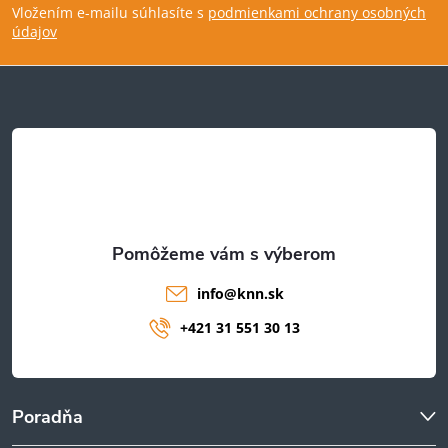
Vložením e-mailu súhlasíte s
podmienkami ochrany osobných
p
údajov
ä
t
i
e
info
@
knn.sk
+421 31 551 30 13
Poradňa