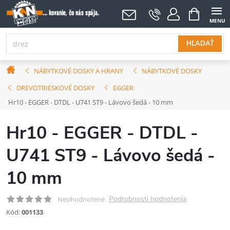
Prejsť
NÁKUPNÝ
KOŠÍK
na
obsah
HĽADAŤ
Domov
NÁBYTKOVÉ DOSKY A HRANY
NÁBYTKOVÉ DOSKY
DREVOTRIESKOVÉ DOSKY
EGGER
Hr10 - EGGER - DTDL - U741 ST9 - Lávovo šedá - 10 mm
Hr10 - EGGER - DTDL -
U741 ST9 - Lávovo šedá -
10 mm
Podrobnosti hodnotenia
Neohodnotené
Kód:
001133