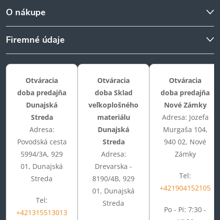
O nákupe
Firemné údaje
Otváracia
Otváracia
Otváracia
doba predajňa
doba Sklad
doba predajňa
Dunajská
veľkoplošného
Nové Zámky
Streda
materiálu
Adresa: Jozefa
Adresa:
Dunajská
Murgaša 104,
Povodská cesta
Streda
940 02, Nové
5994/3A, 929
Adresa:
Zámky
01, Dunajská
Drevarska -
Tel:
Streda
8190/4B, 929
+421904152105
01, Dunajská
Tel:
Streda
Po - Pi: 7:30 -
+421315513013