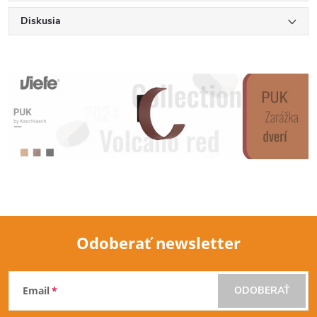
Diskusia
Odoberať newsletter
Z
Email
ODOBERAŤ
á