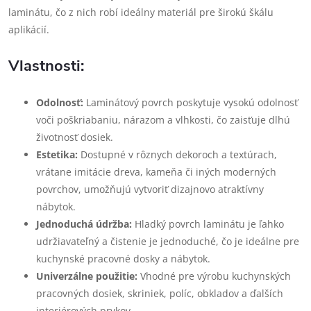
laminátu, čo z nich robí ideálny materiál pre širokú škálu
aplikácií.
Vlastnosti:
Odolnosť:
Laminátový povrch poskytuje vysokú odolnosť
voči poškriabaniu, nárazom a vlhkosti, čo zaisťuje dlhú
životnosť dosiek.
Estetika:
Dostupné v rôznych dekoroch a textúrach,
vrátane imitácie dreva, kameňa či iných moderných
povrchov, umožňujú vytvoriť dizajnovo atraktívny
nábytok.
Jednoduchá údržba:
Hladký povrch laminátu je ľahko
udržiavateľný a čistenie je jednoduché, čo je ideálne pre
kuchynské pracovné dosky a nábytok.
Univerzálne použitie:
Vhodné pre výrobu kuchynských
pracovných dosiek, skriniek, políc, obkladov a ďalších
interiérových prvkov.