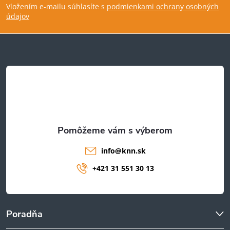
Vložením e-mailu súhlasíte s
podmienkami ochrany osobných
p
údajov
ä
t
i
e
info
@
knn.sk
+421 31 551 30 13
Poradňa