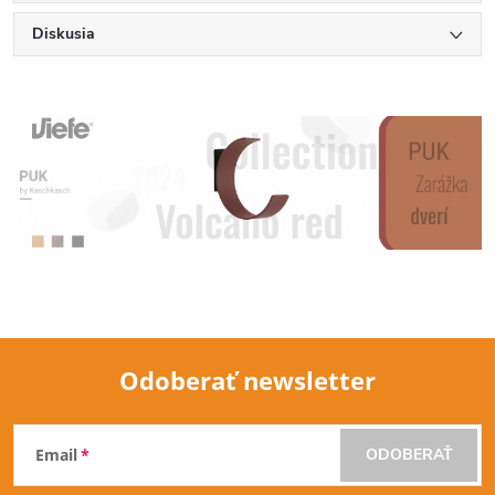
Diskusia
Odoberať newsletter
Z
Email
ODOBERAŤ
á