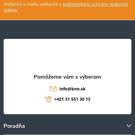
Vložením e-mailu súhlasíte s
podmienkami ochrany osobných
p
údajov
ä
t
i
e
info
@
knn.sk
+421 31 551 30 13
Poradňa