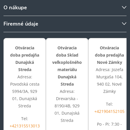
O nákupe
Firemné údaje
Otváracia
Otváracia
Otváracia
doba predajňa
doba Sklad
doba predajňa
Dunajská
veľkoplošného
Nové Zámky
Streda
materiálu
Adresa: Jozefa
Adresa:
Dunajská
Murgaša 104,
Povodská cesta
Streda
940 02, Nové
5994/3A, 929
Adresa:
Zámky
01, Dunajská
Drevarska -
Tel:
Streda
8190/4B, 929
+421904152105
01, Dunajská
Tel:
Streda
Po - Pi: 7:30 -
+421315513013