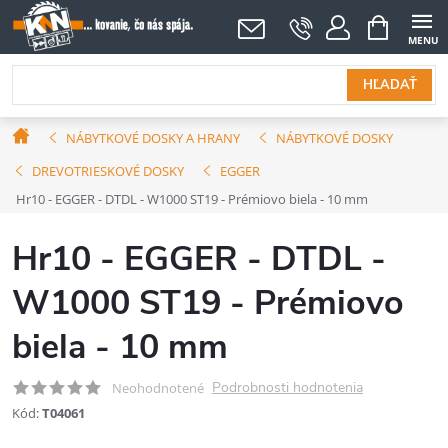
Prejsť
NÁKUPNÝ
KOŠÍK
na
obsah
HĽADAŤ
Domov
NÁBYTKOVÉ DOSKY A HRANY
NÁBYTKOVÉ DOSKY
DREVOTRIESKOVÉ DOSKY
EGGER
Hr10 - EGGER - DTDL - W1000 ST19 - Prémiovo biela - 10 mm
Hr10 - EGGER - DTDL -
W1000 ST19 - Prémiovo
biela - 10 mm
Podrobnosti hodnotenia
Neohodnotené
Kód:
T04061