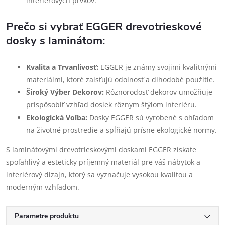
interiérových prvkov.
Prečo si vybrať EGGER drevotrieskové
dosky s laminátom:
Kvalita a Trvanlivosť:
EGGER je známy svojimi kvalitnými
materiálmi, ktoré zaisťujú odolnosť a dlhodobé použitie.
Široký Výber Dekorov:
Rôznorodosť dekorov umožňuje
prispôsobiť vzhľad dosiek rôznym štýlom interiéru.
Ekologická Voľba:
Dosky EGGER sú vyrobené s ohľadom
na životné prostredie a spĺňajú prísne ekologické normy.
S laminátovými drevotrieskovými doskami EGGER získate
spoľahlivý a esteticky príjemný materiál pre váš nábytok a
interiérový dizajn, ktorý sa vyznačuje vysokou kvalitou a
moderným vzhľadom.
Parametre produktu