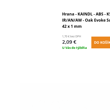
Hrana - KAINDL - ABS - 
IR/AN/AW - Oak Evoke Su
42 x 1 mm
1,70 € bez DPH
2,09 €
DO KOŠÍ
U Vás do týždňa