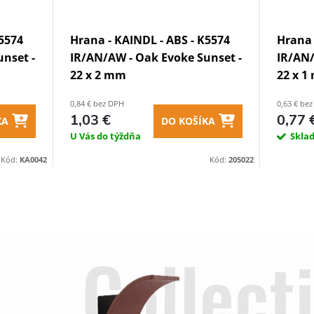
K5574
Hrana - KAINDL - ABS - K5574
Hrana 
nset -
IR/AN/AW - Oak Evoke Sunset -
IR/AN/
22 x 2 mm
22 x 
0,84 € bez DPH
0,63 € be
1,03 €
0,77 
KA
DO KOŠÍKA
U Vás do týždňa
Skla
Kód:
KA0042
Kód:
205022