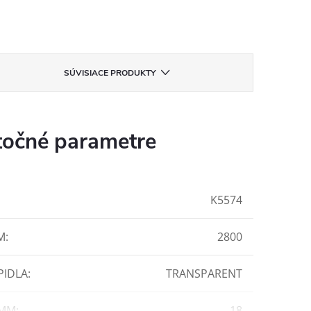
SÚVISIACE PRODUKTY
očné parametre
K5574
M
:
2800
PIDLA
:
TRANSPARENT
 MM
:
18