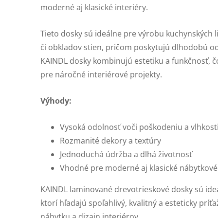
moderné aj klasické interiéry.
Tieto dosky sú ideálne pre výrobu kuchynských li
či obkladov stien, pričom poskytujú dlhodobú o
KAINDL dosky kombinujú estetiku a funkčnosť, čo
pre náročné interiérové projekty.
Výhody:
Vysoká odolnosť voči poškodeniu a vlhkost
Rozmanité dekory a textúry
Jednoduchá údržba a dlhá životnosť
Vhodné pre moderné aj klasické nábytkové 
KAINDL laminované drevotrieskové dosky sú ide
ktorí hľadajú spoľahlivý, kvalitný a esteticky príť
nábytku a dizajn interiérov.