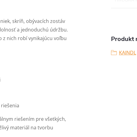
niek, skríň, obývacích zostáv
dolnosť a jednoduchú údržbu.
 z nich robí vynikajúcu voľbu
Produkt n
KAINDL
i
riešenia
álnym riešením pre všetkých,
ažlivý materiál na tvorbu