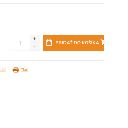
PRIDAŤ DO KOŠÍKA
eľať
Tlač