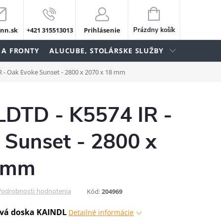
NÁKUPNÝ
KOŠÍK
nn.sk
+421 315513013
Prihlásenie
Prázdny košík
 A FRONTY
ALUCUBE, STOLÁRSKE SLUŽBY
R - Oak Evoke Sunset - 2800 x 2070 x 18 mm
LDTD - K5574 IR -
 Sunset - 2800 x
8 mm
odrobnosti hodnotenia
Kód:
204969
vá doska KAINDL
Detailné informácie