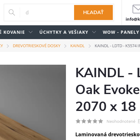
HĽADAŤ
info@k
É KOVANIE
ÚCHYTKY A VEŠIAKY
WOW - PANELY
KY
DREVOTRIESKOVÉ DOSKY
KAINDL
KAINDL - LDTD - K5574 I
KAINDL - 
Oak Evoke
2070 x 1
P
Neohodnotené
Laminovaná drevotriesko