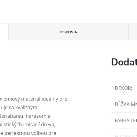
DISKUSIA
Dodat
DEKOR
:
prémiový materiál ideálny pre
DĹŽKA M
čuje sa kvalitným
škriabaniu, nárazom a
FARBA LE
listických imitácií dreva,
e perfektnou voľbou pre
HRÚBKA