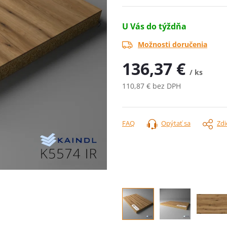
U Vás do týždňa
Možnosti doručenia
136,37 €
/ ks
110,87 € bez DPH
Jednotková
cena:
FAQ
Opýtať sa
Zdi