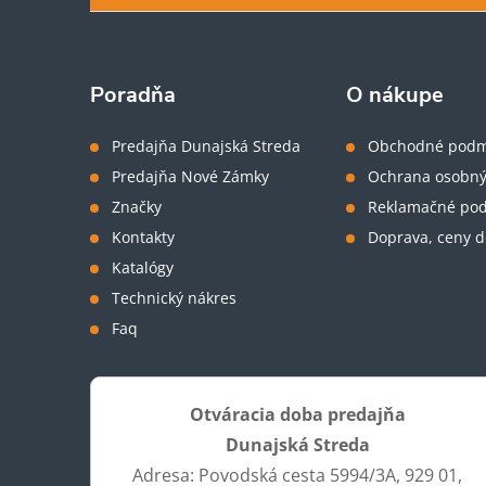
p
ä
Poradňa
O nákupe
t
Predajňa Dunajská Streda
Obchodné podm
Predajňa Nové Zámky
Ochrana osobný
i
Značky
Reklamačné po
Kontakty
Doprava, ceny d
e
Katalógy
Technický nákres
Faq
Otváracia doba predajňa
Dunajská Streda
Adresa: Povodská cesta 5994/3A, 929 01,