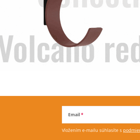
Email
Vložením e-mailu súhlasíte s
podmien