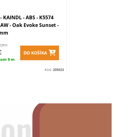
- KAINDL - ABS - K5574
AW - Oak Evoke Sunset -
1 mm
z DPH
€
DO KOŠÍKA
dom
9 m
Kód:
205023