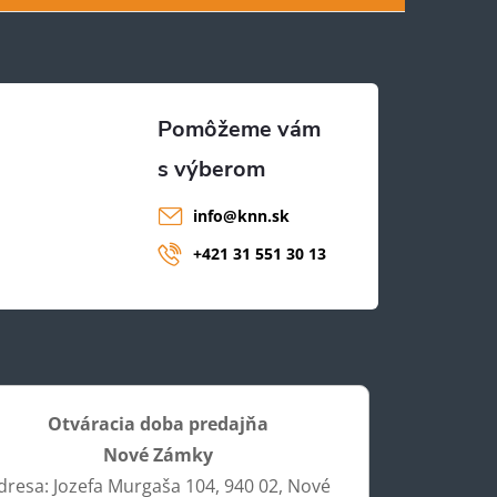
info
@
knn.sk
+421 31 551 30 13
Otváracia doba predajňa
Nové Zámky
dresa: Jozefa Murgaša 104, 940 02, Nové