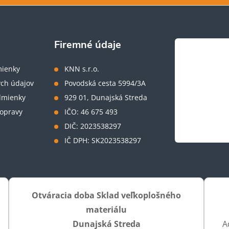
Firemné údaje
ienky
KNN s.r.o.
ch údajov
Povodská cesta 5994/3A
dmienky
929 01, Dunajská Streda
opravy
IČO: 46 675 493
DIČ: 2023538297
IČ DPH: SK2023538297
Otváracia doba Sklad veľkoplošného
materiálu
Dunajská Streda
A