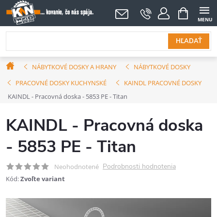
Prejsť
NÁKUPNÝ
KOŠÍK
na
obsah
HĽADAŤ
Domov
NÁBYTKOVÉ DOSKY A HRANY
NÁBYTKOVÉ DOSKY
PRACOVNÉ DOSKY KUCHYNSKÉ
KAINDL PRACOVNÉ DOSKY
KAINDL - Pracovná doska - 5853 PE - Titan
KAINDL - Pracovná doska
- 5853 PE - Titan
Podrobnosti hodnotenia
Neohodnotené
Kód:
Zvoľte variant