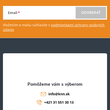
Z
Email
ODOBERAŤ
á
Vložením e-mailu súhlasíte s
podmienkami ochrany osobných
p
údajov
ä
t
i
e
info
@
knn.sk
+421 31 551 30 13