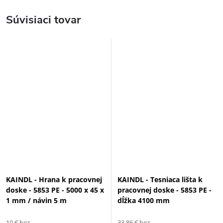
Súvisiaci tovar
KAINDL - Hrana k pracovnej
KAINDL - Tesniaca lišta k
doske - 5853 PE - 5000 x 45 x
pracovnej doske - 5853 PE -
1 mm / návin 5 m
dĺžka 4100 mm
10 € bez
33,86 € bez