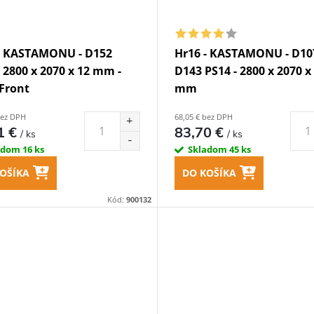
- KASTAMONU - D152
Hr16 - KASTAMONU - D10
- 2800 x 2070 x 12 mm -
D143 PS14 - 2800 x 2070 x
 Front
mm
bez DPH
68,05 € bez DPH
1 €
83,70 €
/ ks
/ ks
adom
16 ks
Skladom
45 ks
OŠÍKA
DO KOŠÍKA
Kód:
900132