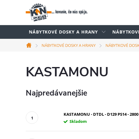
Prejsť
na
obsah
NÁBYTKOVÉ DOSKY A HRANY
NÁBYTKOV
NÁBYTKOVÉ DOSKY A HRANY
NÁBYTKOVÉ DOS
Domov
KASTAMONU
Najpredávanejšie
KASTAMONU - DTDL - D129 PS14 - 2800 
Skladom