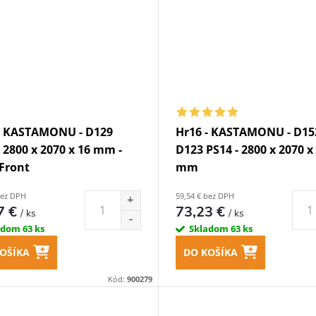
- KASTAMONU - D129
Hr16 - KASTAMONU - D15
- 2800 x 2070 x 16 mm -
D123 PS14 - 2800 x 2070 x
 Front
mm
bez DPH
59,54 € bez DPH
7 €
73,23 €
/ ks
/ ks
adom
63 ks
Skladom
63 ks
OŠÍKA
DO KOŠÍKA
Kód:
900279