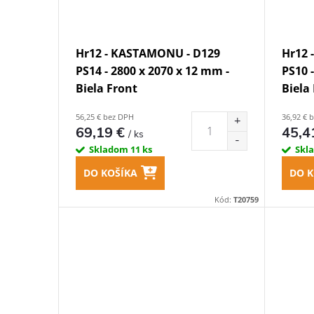
Hr12 - KASTAMONU - D129
Hr12 
PS14 - 2800 x 2070 x 12 mm -
PS10 
Biela Front
Biela
56,25 € bez DPH
36,92 € 
69,19 €
45,4
/ ks
Skladom
11 ks
Skl
DO KOŠÍKA
DO K
Kód:
T20759