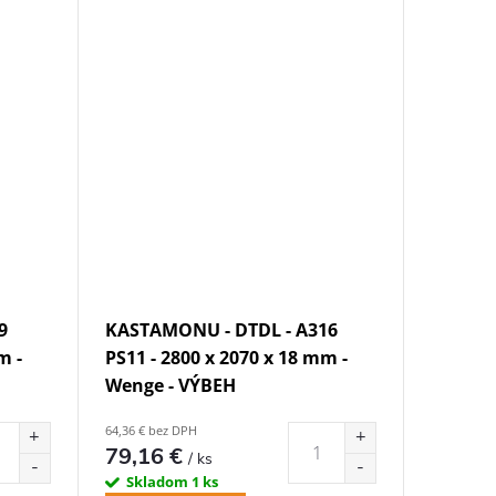
9
KASTAMONU - DTDL - A316
m -
PS11 - 2800 x 2070 x 18 mm -
Wenge - VÝBEH
64,36 € bez DPH
79,16 €
/ ks
Skladom
1 ks