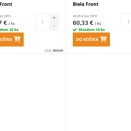
 Front
Biela Front
bez DPH
49,05 € bez DPH
7 €
60,33 €
/ ks
/ ks
adom
32 ks
Skladom
14 ks
OŠÍKA
DO KOŠÍKA
Kód:
900249