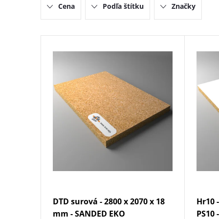
Cena
Podľa štítku
Značky
e
n
V
i
ý
e
p
p
i
r
s
o
p
d
r
DTD surová - 2800 x 2070 x 18
Hr10 
u
o
mm - SANDED EKO
PS10 