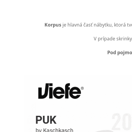
O
v
Korpus
je hlavná časť nábytku, ktorá tv
l
V prípade skrink
á
Pod pojmo
d
a
c
i
e
p
r