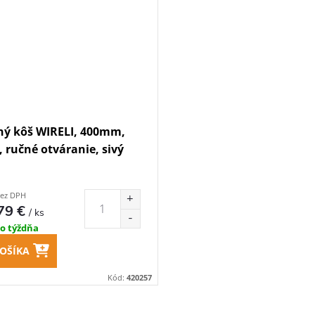
ý kôš WIRELI, 400mm,
, ručné otváranie, sivý
bez DPH
79 €
/ ks
do týždňa
OŠÍKA
Kód:
420257