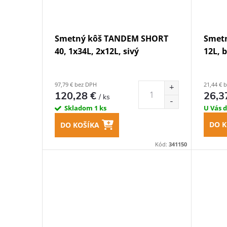
Smetný kôš TANDEM SHORT
Smetn
40, 1x34L, 2x12L, sivý
12L, b
97,79 € bez DPH
21,44 € 
120,28 €
26,3
/ ks
Skladom
1 ks
U Vás 
DO K
DO KOŠÍKA
Kód:
341150