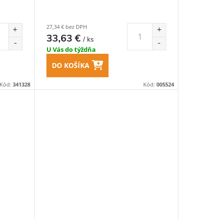
27,34 € bez DPH
33,63 €
/ ks
U Vás do týždňa
DO KOŠÍKA
Kód:
341328
Kód:
005524