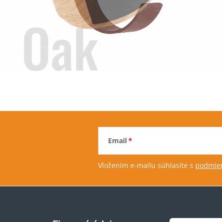
Email
Vložením e-mailu súhlasíte s
podmien