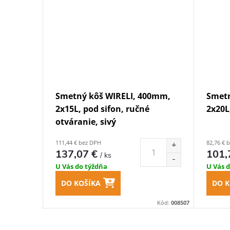
Smetný kôš WIRELI, 400mm,
Smetn
2x15L, pod sifon, ručné
2x20L
otváranie, sivý
111,44 € bez DPH
82,76 € 
137,07 €
101,
/ ks
U Vás do týždňa
U Vás 
DO KOŠÍKA
DO K
Kód:
008507