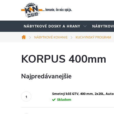
Prejsť
na
obsah
NÁBYTKOVÉ DOSKY A HRANY
NÁBYTKOV
NÁBYTKOVÉ KOVANIE
KUCHYNSKÝ PROGRAM
Domov
KORPUS 400mm
Najpredávanejšie
Smetný kôš GTV, 400 mm, 2x20L, Aut
Skladom