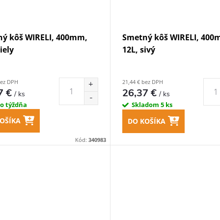
ý kôš WIRELI, 400mm,
Smetný kôš WIRELI, 400
iely
12L, sivý
bez DPH
21,44 € bez DPH
7 €
26,37 €
/ ks
/ ks
do týždňa
Skladom
5 ks
OŠÍKA
DO KOŠÍKA
Kód:
340983