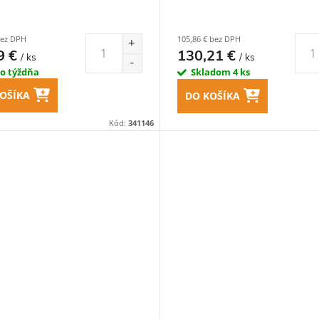
bez DPH
105,86 € bez DPH
9 €
130,21 €
/ ks
/ ks
do týždňa
Skladom
4 ks
OŠÍKA
DO KOŠÍKA
Kód:
341146