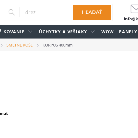
HĽADAŤ
info@k
É KOVANIE
ÚCHYTKY A VEŠIAKY
WOW - PANELY
SMETNÉ KOŠE
KORPUS 400mm
omat