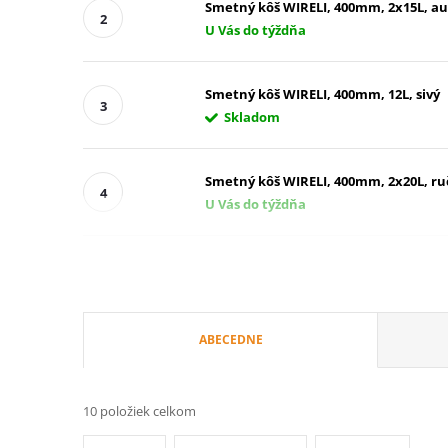
Smetný kôš WIRELI, 400mm, 2x15L, aut
U Vás do týždňa
Smetný kôš WIRELI, 400mm, 12L, sivý
Skladom
Smetný kôš WIRELI, 400mm, 2x20L, ruč
U Vás do týždňa
R
ABECEDNE
a
10
položiek celkom
d