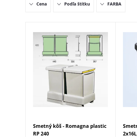
Cena
Podľa štítku
FARBA
e
n
V
i
ý
e
p
p
i
r
s
o
p
d
r
Smetný kôš - Romagna plastic
Smet
u
o
RP 240
2x16L