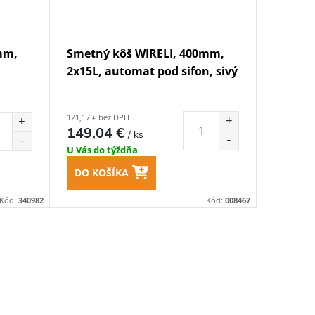
mm,
Smetný kôš WIRELI, 400mm,
2x15L, automat pod sifon, sivý
121,17 € bez DPH
149,04 €
/ ks
U Vás do týždňa
DO KOŠÍKA
Kód:
340982
Kód:
008467