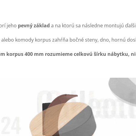
orí jeho
pevný základ
a na ktorú sa následne montujú ďalšie 
y alebo komody korpus zahŕňa bočné steny, dno, hornú dos
m korpus 400 mm rozumieme celkovú šírku nábytku, nie 