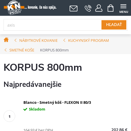
Prejsť
NÁKUPNÝ
KOŠÍK
na
obsah
HĽADAŤ
Domov
NÁBYTKOVÉ KOVANIE
KUCHYNSKÝ PROGRAM
SMETNÉ KOŠE
KORPUS 800mm
KORPUS 800mm
Najpredávanejšie
Blanco - Smetný kôš - FLEXON II 80/3
Skladom
164,93 € bez DPH
202,86 €