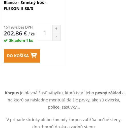
Blanco - Smetný kôš -
p
FLEXON II 80/3
r
r
o
164,93 € bez DPH
o
202,86 €
/ ks
d
Skladom
1 ks
d
u
DO KOŠÍKA
u
k
k
O
t
t
v
Korpus
je hlavná časť nábytku, ktorá tvorí jeho
pevný základ
a
o
na ktorú sa následne montujú ďalšie prvky, ako sú dvierka,
o
l
police, zásuvky...
v
á
v
V prípade skrinky alebo komody korpus zahŕňa bočné steny,
dno, hornú dosku a zadnú stenu.