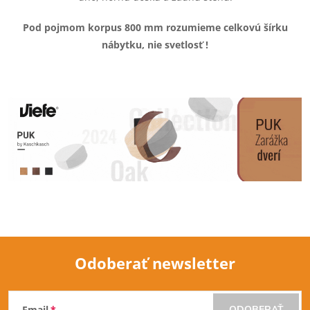
d
a
Pod pojmom korpus 800 mm rozumieme celkovú šírku
nábytku, nie svetlosť !
c
i
e
p
r
v
k
y
Odoberať newsletter
v
Z
ý
Email
ODOBERAŤ