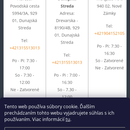
Povodská cesta
Streda
940 02, Nové
5994/3A, 929
Adresa:
Zámky
01, Dunajská
Drevarska -
Tel:
Streda
8190/4B, 929
+421904152105
01, Dunajská
Tel:
Streda
Po - Pi: 7:30 -
+421315513013
16:30
Tel:
Po - Pi: 7:30 -
So - Zatvorené
+421315513013
17:00
Ne - Zatvorené
So - 7:30 -
Po - Pi : 7:00 -
12:00
16:30
Ne - Zatvorené
So - 7.30 -
12:00
Ne - Zatvorené
Tento web používa súbory cookie. Ďalším
prechádzaním tohto webu vyjadrujete súhlas s ich
používaním. Viac informácií
tu
.