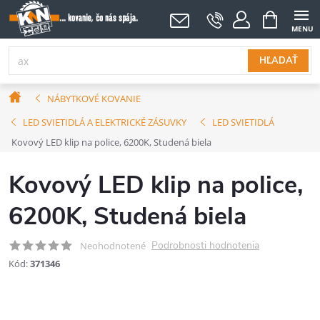
Prejsť
NÁKUPNÝ
KOŠÍK
na
obsah
HĽADAŤ
Domov
NÁBYTKOVÉ KOVANIE
LED SVIETIDLÁ A ELEKTRICKÉ ZÁSUVKY
LED SVIETIDLÁ
Kovový LED klip na police, 6200K, Studená biela
Kovový LED klip na police,
6200K, Studená biela
Podrobnosti hodnotenia
Neohodnotené
Kód:
371346