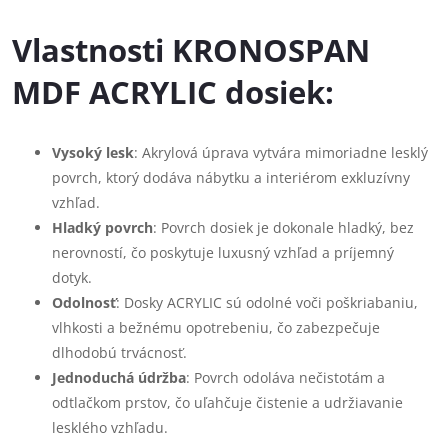
Vlastnosti KRONOSPAN
MDF ACRYLIC dosiek:
Vysoký lesk
: Akrylová úprava vytvára mimoriadne lesklý
povrch, ktorý dodáva nábytku a interiérom exkluzívny
vzhľad.
Hladký povrch
: Povrch dosiek je dokonale hladký, bez
nerovností, čo poskytuje luxusný vzhľad a príjemný
dotyk.
Odolnosť
: Dosky ACRYLIC sú odolné voči poškriabaniu,
vlhkosti a bežnému opotrebeniu, čo zabezpečuje
dlhodobú trvácnosť.
Jednoduchá údržba
: Povrch odoláva nečistotám a
odtlačkom prstov, čo uľahčuje čistenie a udržiavanie
lesklého vzhľadu.