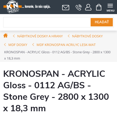
Prejsť
NÁKUPNÝ
KOŠÍK
na
obsah
HĽADAŤ
Domov
NÁBYTKOVÉ DOSKY A HRANY
NÁBYTKOVÉ DOSKY
MDF DOSKY
MDF KRONOSPAN ACRILYC LESK-MAT
KRONOSPAN - ACRYLIC Gloss - 0112 AG/BS - Stone Grey - 2800 x 1300
x 18,3 mm
KRONOSPAN - ACRYLIC
Gloss - 0112 AG/BS -
Stone Grey - 2800 x 1300
x 18,3 mm