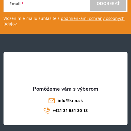
Email
ODOBERAŤ
á
Vložením e-mailu súhlasíte s
podmienkami ochrany osobných
p
údajov
ä
t
i
e
info
@
knn.sk
+421 31 551 30 13