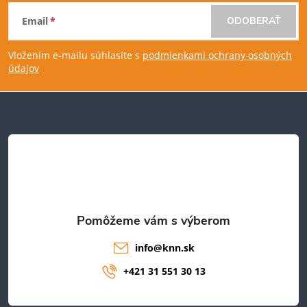
Z
Email
ODOBERAŤ
á
Vložením e-mailu súhlasíte s
podmienkami ochrany osobných
p
údajov
ä
t
i
e
info
@
knn.sk
+421 31 551 30 13