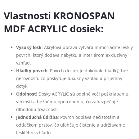
Vlastnosti KRONOSPAN
MDF ACRYLIC dosiek:
Vysoký lesk
: Akrylová úprava vytvára mimoriadne lesklý
povrch, ktorý dodáva nábytku a interiérom exkluzívny
vzhľad.
Hladký povrch
: Povrch dosiek je dokonale hladký, bez
nerovností, čo poskytuje luxusný vzhľad a príjemný
dotyk.
Odolnosť
: Dosky ACRYLIC sú odolné voči poškriabaniu,
vlhkosti a bežnému opotrebeniu, čo zabezpečuje
dlhodobú trvácnosť.
Jednoduchá údržba
: Povrch odoláva nečistotám a
odtlačkom prstov, čo uľahčuje čistenie a udržiavanie
lesklého vzhľadu.