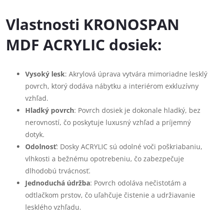
Vlastnosti KRONOSPAN
MDF ACRYLIC dosiek:
Vysoký lesk
: Akrylová úprava vytvára mimoriadne lesklý
povrch, ktorý dodáva nábytku a interiérom exkluzívny
vzhľad.
Hladký povrch
: Povrch dosiek je dokonale hladký, bez
nerovností, čo poskytuje luxusný vzhľad a príjemný
dotyk.
Odolnosť
: Dosky ACRYLIC sú odolné voči poškriabaniu,
vlhkosti a bežnému opotrebeniu, čo zabezpečuje
dlhodobú trvácnosť.
Jednoduchá údržba
: Povrch odoláva nečistotám a
odtlačkom prstov, čo uľahčuje čistenie a udržiavanie
lesklého vzhľadu.