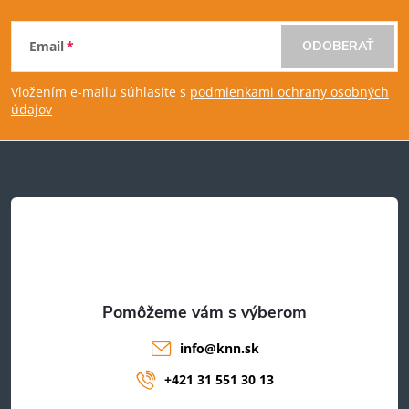
Z
Email
ODOBERAŤ
á
Vložením e-mailu súhlasíte s
podmienkami ochrany osobných
p
údajov
ä
t
i
e
info
@
knn.sk
+421 31 551 30 13