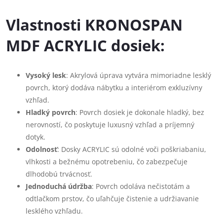
Vlastnosti KRONOSPAN
MDF ACRYLIC dosiek:
Vysoký lesk
: Akrylová úprava vytvára mimoriadne lesklý
povrch, ktorý dodáva nábytku a interiérom exkluzívny
vzhľad.
Hladký povrch
: Povrch dosiek je dokonale hladký, bez
nerovností, čo poskytuje luxusný vzhľad a príjemný
dotyk.
Odolnosť
: Dosky ACRYLIC sú odolné voči poškriabaniu,
vlhkosti a bežnému opotrebeniu, čo zabezpečuje
dlhodobú trvácnosť.
Jednoduchá údržba
: Povrch odoláva nečistotám a
odtlačkom prstov, čo uľahčuje čistenie a udržiavanie
lesklého vzhľadu.