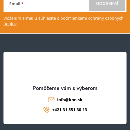
Email
ODOBERAŤ
á
Vložením e-mailu súhlasíte s
podmienkami ochrany osobných
p
údajov
ä
t
i
e
info
@
knn.sk
+421 31 551 30 13