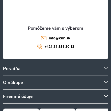
t
i
e
info
@
knn.sk
+421 31 551 30 13
Poradňa
O nákupe
Firemné údaje