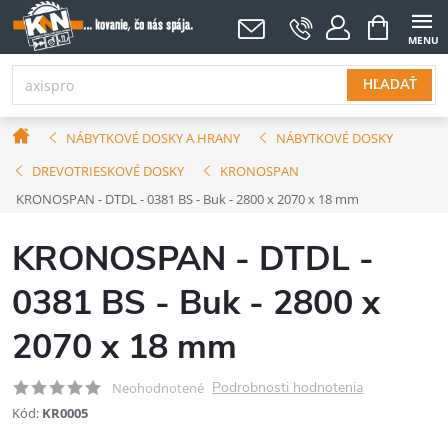
Prejsť
NÁKUPNÝ
KOŠÍK
na
obsah
HĽADAŤ
Domov
NÁBYTKOVÉ DOSKY A HRANY
NÁBYTKOVÉ DOSKY
DREVOTRIESKOVÉ DOSKY
KRONOSPAN
KRONOSPAN - DTDL - 0381 BS - Buk - 2800 x 2070 x 18 mm
KRONOSPAN - DTDL -
0381 BS - Buk - 2800 x
2070 x 18 mm
Podrobnosti hodnotenia
Neohodnotené
Kód:
KR0005