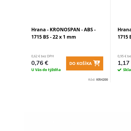
Hrana - KRONOSPAN - ABS -
Hrana
1715 BS - 22 x 1 mm
1715 
0,62 € bez DPH
0,95 € b
0,76 €
1,17
DO KOŠÍKA
U Vás do týždňa
Skl
Kód:
KRH200