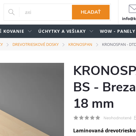
HĽADAŤ
info@k
É KOVANIE
ÚCHYTKY A VEŠIAKY
WOW - PANELY
KY
DREVOTRIESKOVÉ DOSKY
KRONOSPAN
KRONOSPAN - DTDL 
KRONOSPA
BS - Breza
18 mm
P
Neohodnotené
Laminovaná drevotriesko