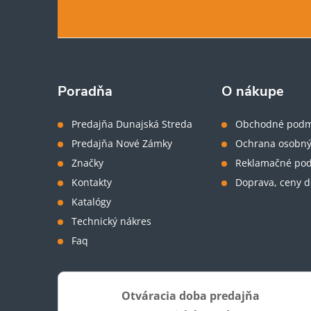
á
p
ä
Poradňa
O nákupe
t
Predajňa Dunajská Streda
Obchodné podm
Predajňa Nové Zámky
Ochrana osobný
i
Značky
Reklamačné po
Kontakty
Doprava, ceny d
e
Katalógy
Technický nákres
Faq
Otváracia doba predajňa