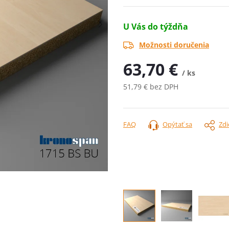
U Vás do týždňa
Možnosti doručenia
63,70 €
/ ks
51,79 € bez DPH
Jednotková
cena:
FAQ
Opýtať sa
Zdi