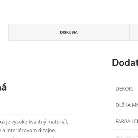
DISKUSIA
Dodat
ná
DEKOR
:
DĹŽKA M
FARBA LE
ka
je vysoko kvalitný materiál,
e a interiérovom dizajne.
HRÚBKA