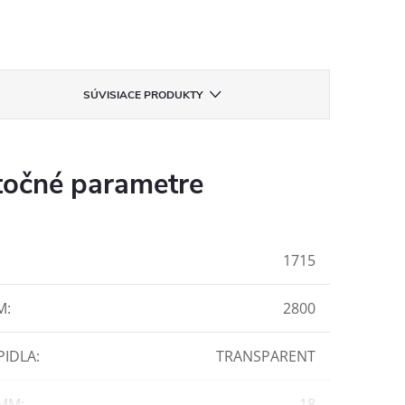
SÚVISIACE PRODUKTY
očné parametre
1715
M
:
2800
PIDLA
:
TRANSPARENT
 MM
:
18