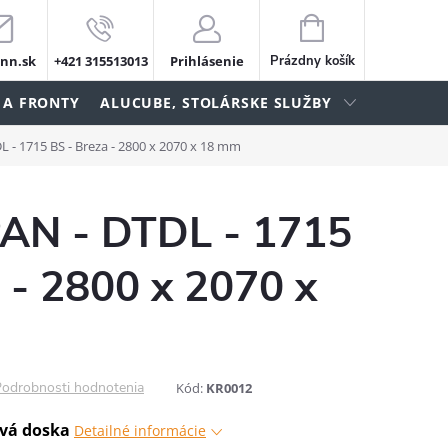
NÁKUPNÝ
KOŠÍK
nn.sk
+421 315513013
Prihlásenie
Prázdny košík
 A FRONTY
ALUCUBE, STOLÁRSKE SLUŽBY
- 1715 BS - Breza - 2800 x 2070 x 18 mm
N - DTDL - 1715
 - 2800 x 2070 x
odrobnosti hodnotenia
Kód:
KR0012
vá doska
Detailné informácie