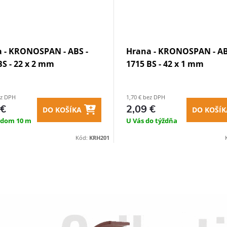
 - KRONOSPAN - ABS -
Hrana - KRONOSPAN - AB
BS - 22 x 2 mm
1715 BS - 42 x 1 mm
ez DPH
1,70 € bez DPH
 €
2,09 €
DO KOŠÍK
DO KOŠÍKA
adom
10 m
U Vás do týždňa
Kód:
KRH201