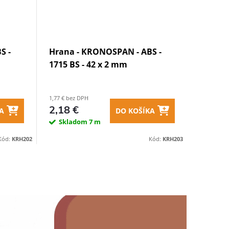
S -
Hrana - KRONOSPAN - ABS -
1715 BS - 42 x 2 mm
1,77 € bez DPH
2,18 €
A
DO KOŠÍKA
Skladom
7 m
Kód:
KRH202
Kód:
KRH203