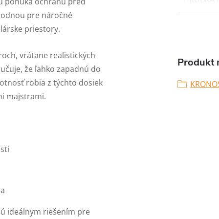
u ponúka ochranu pred
vhodnou pre náročné
lárske priestory.
ch, vrátane realistických
Produkt n
ručuje, že ľahko zapadnú do
otnosť robia z týchto dosiek
KRONO
i majstrami.
sti
ia
ú ideálnym riešením pre