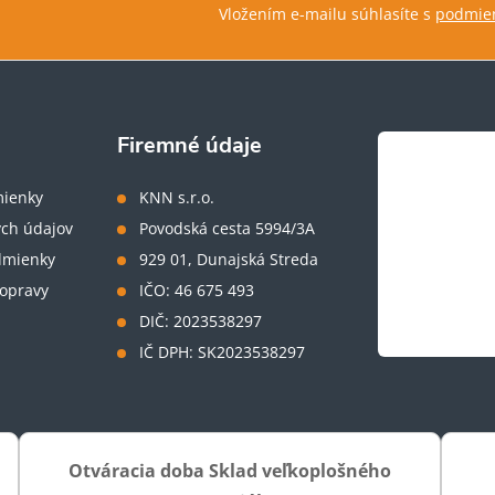
Vložením e-mailu súhlasíte s
podmien
Firemné údaje
ienky
KNN s.r.o.
ch údajov
Povodská cesta 5994/3A
dmienky
929 01, Dunajská Streda
opravy
IČO: 46 675 493
DIČ: 2023538297
IČ DPH: SK2023538297
Otváracia doba Sklad veľkoplošného