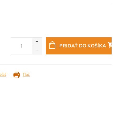
PRIDAŤ DO KOŠÍKA
eľať
Tlač