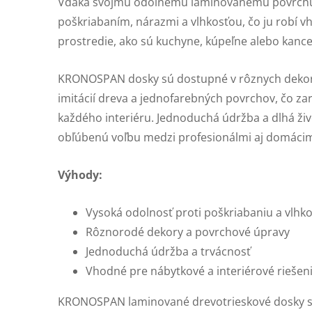
Vďaka svojmu odolnému laminovanému povrch
poškriabaním, nárazmi a vlhkosťou, čo ju robí 
prostredie, ako sú kuchyne, kúpeľne alebo kance
KRONOSPAN dosky sú dostupné v rôznych dekoro
imitácií dreva a jednofarebných povrchov, čo za
každého interiéru. Jednoduchá údržba a dlhá živ
obľúbenú voľbu medzi profesionálmi aj domácim
Výhody:
Vysoká odolnosť proti poškriabaniu a vlhko
Rôznorodé dekory a povrchové úpravy
Jednoduchá údržba a trvácnosť
Vhodné pre nábytkové a interiérové riešen
KRONOSPAN laminované drevotrieskové dosky s