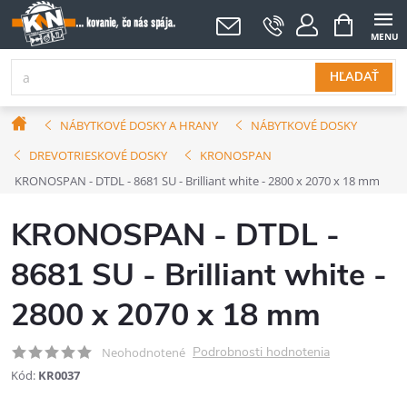
Prejsť
NÁKUPNÝ
KOŠÍK
na
obsah
HĽADAŤ
Domov
NÁBYTKOVÉ DOSKY A HRANY
NÁBYTKOVÉ DOSKY
DREVOTRIESKOVÉ DOSKY
KRONOSPAN
KRONOSPAN - DTDL - 8681 SU - Brilliant white - 2800 x 2070 x 18 mm
KRONOSPAN - DTDL -
8681 SU - Brilliant white -
2800 x 2070 x 18 mm
Podrobnosti hodnotenia
Neohodnotené
Kód:
KR0037