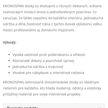
KRONOSPAN dosky sú dostupné v rôznych dekoroch, vrátane
realistických imitácií dreva a jednofarebných povrchov, čo
zaručuje, že ľahko zapadnú do každého interiéru. Jednoduchá
údržba a dlhá životnosť robia z týchto dosiek obľúbenú voľbu
medzi profesionálmi aj domácimi majstrami.
Výhody:
Vysoká odolnosť proti poškriabaniu a vlhkosti
Rôznorodé dekory a povrchové úpravy
Jednoduchá údržba a trvácnosť
Vhodné pre nábytkové a interiérové riešenia
KRONOSPAN laminované drevotrieskové dosky sú ideálnym
riešením pre každého, kto hľadá moderný, odolný a esteticky
príťažlivý materiál pre svoje interiérové projekty.