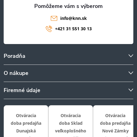
e
info
@
knn.sk
+421 31 551 30 13
Poradňa
O nákupe
Firemné údaje
Otváracia
Otváracia
Otváracia
doba predajňa
doba Sklad
doba predajňa
Dunajská
veľkoplošného
Nové Zámky