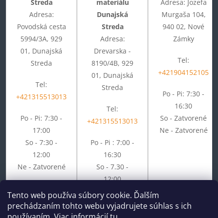
Streda
materiálu
Adresa: Jozefa
Adresa:
Dunajská
Murgaša 104,
Povodská cesta
Streda
940 02, Nové
5994/3A, 929
Adresa:
Zámky
01, Dunajská
Drevarska -
Tel:
Streda
8190/4B, 929
+421904152105
01, Dunajská
Tel:
Streda
Po - Pi: 7:30 -
+421315513013
16:30
Tel:
Po - Pi: 7:30 -
So - Zatvorené
+421315513013
17:00
Ne - Zatvorené
So - 7:30 -
Po - Pi : 7:00 -
12:00
16:30
Ne - Zatvorené
So - 7.30 -
12:00
Ne - Zatvorené
Tento web používa súbory cookie. Ďalším
prechádzaním tohto webu vyjadrujete súhlas s ich
používaním. Viac informácií
tu
.