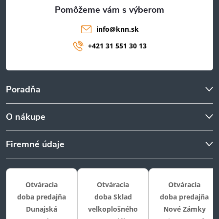
e
info
@
knn.sk
+421 31 551 30 13
Poradňa
O nákupe
Firemné údaje
Otváracia
Otváracia
Otváracia
doba predajňa
doba Sklad
doba predajňa
Dunajská
veľkoplošného
Nové Zámky