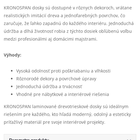
KRONOSPAN dosky sú dostupné v rôznych dekoroch, vrátane
realistických imitácií dreva a jednofarebných povrchov, čo
zaručuje, že ľahko zapadnú do každého interiéru. Jednoduchá
údržba a dlhá životnosť robia z týchto dosiek obľúbenú voľbu
medzi profesionálmi aj domácimi majstrami.
Výhody:
Vysoká odolnosť proti poškriabaniu a vlhkosti
Rôznorodé dekory a povrchové úpravy
Jednoduchá údržba a trvácnosť
Vhodné pre nábytkové a interiérové riešenia
KRONOSPAN laminované drevotrieskové dosky sú ideálnym
riešením pre každého, kto hľadá moderný, odolný a esteticky
príťažlivý materiál pre svoje interiérové projekty.