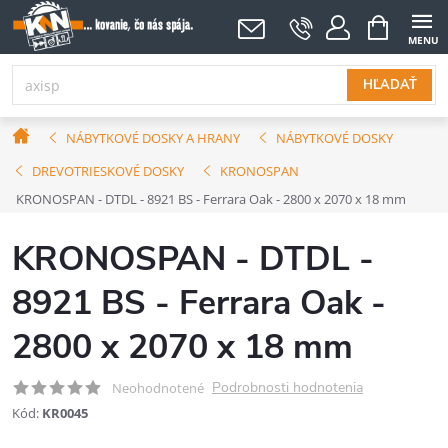
Prejsť
NÁKUPNÝ
KOŠÍK
na
obsah
HĽADAŤ
Domov
NÁBYTKOVÉ DOSKY A HRANY
NÁBYTKOVÉ DOSKY
DREVOTRIESKOVÉ DOSKY
KRONOSPAN
KRONOSPAN - DTDL - 8921 BS - Ferrara Oak - 2800 x 2070 x 18 mm
KRONOSPAN - DTDL -
8921 BS - Ferrara Oak -
2800 x 2070 x 18 mm
Podrobnosti hodnotenia
Neohodnotené
Kód:
KR0045