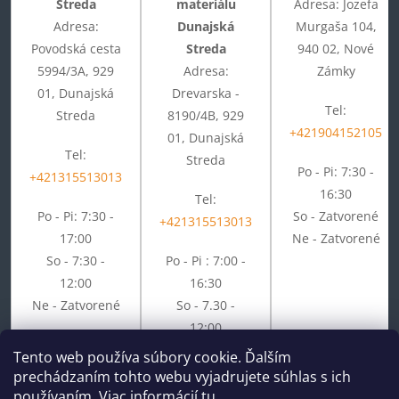
Streda
materiálu
Adresa: Jozefa
Adresa:
Dunajská
Murgaša 104,
Povodská cesta
Streda
940 02, Nové
5994/3A, 929
Adresa:
Zámky
01, Dunajská
Drevarska -
Tel:
Streda
8190/4B, 929
+421904152105
01, Dunajská
Tel:
Streda
Po - Pi: 7:30 -
+421315513013
16:30
Tel:
Po - Pi: 7:30 -
So - Zatvorené
+421315513013
17:00
Ne - Zatvorené
So - 7:30 -
Po - Pi : 7:00 -
12:00
16:30
Ne - Zatvorené
So - 7.30 -
12:00
Ne - Zatvorené
Tento web používa súbory cookie. Ďalším
prechádzaním tohto webu vyjadrujete súhlas s ich
používaním. Viac informácií
tu
.