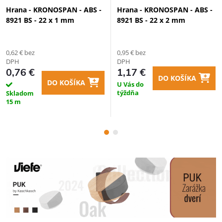
Hrana - KRONOSPAN - ABS -
Hrana - KRONOSPAN - ABS -
8921 BS - 22 x 1 mm
8921 BS - 22 x 2 mm
0,62 € bez
0,95 € bez
DPH
DPH
0,76 €
1,17 €
DO KOŠÍKA
DO KOŠÍKA
U Vás do
týždňa
Skladom
15 m