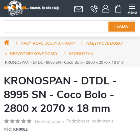
Prejsť
NÁKUPNÝ
KOŠÍK
na
obsah
HĽADAŤ
Domov
NÁBYTKOVÉ DOSKY A HRANY
NÁBYTKOVÉ DOSKY
DREVOTRIESKOVÉ DOSKY
KRONOSPAN
KRONOSPAN - DTDL - 8995 SN - Coco Bolo - 2800 x 2070 x 18 mm
KRONOSPAN - DTDL -
8995 SN - Coco Bolo -
2800 x 2070 x 18 mm
Podrobnosti hodnotenia
Neohodnotené
Kód:
KR0082