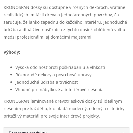
KRONOSPAN dosky sú dostupné v rôznych dekoroch, vrátane
realistických imitácií dreva a jednofarebných povrchov, čo
zaručuje, že ľahko zapadnú do každého interiéru. Jednoduchá
údržba a dlhá životnosť robia z týchto dosiek obľúbenú voľbu
medzi profesionálmi aj domácimi majstrami.
Výhody:
Vysoká odolnosť proti poškriabaniu a vlhkosti
Rôznorodé dekory a povrchové úpravy
Jednoduchá údržba a trvácnosť
Vhodné pre nábytkové a interiérové riešenia
KRONOSPAN laminované drevotrieskové dosky sú ideálnym
riešením pre každého, kto hľadá moderný, odolný a esteticky
príťažlivý materiál pre svoje interiérové projekty.