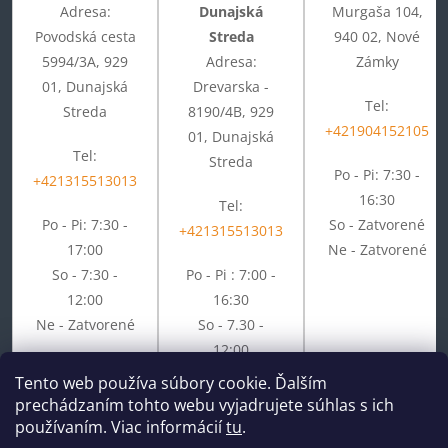
Adresa:
Dunajská
Murgaša 104,
Povodská cesta
Streda
940 02, Nové
5994/3A, 929
Adresa:
Zámky
01, Dunajská
Drevarska -
Tel:
Streda
8190/4B, 929
+421904152105
01, Dunajská
Tel:
Streda
Po - Pi: 7:30 -
+421315513013
16:30
Tel:
Po - Pi: 7:30 -
So - Zatvorené
+421315513013
17:00
Ne - Zatvorené
So - 7:30 -
Po - Pi : 7:00 -
12:00
16:30
Ne - Zatvorené
So - 7.30 -
12:00
Ne - Zatvorené
Tento web používa súbory cookie. Ďalším
prechádzaním tohto webu vyjadrujete súhlas s ich
používaním. Viac informácií
tu
.