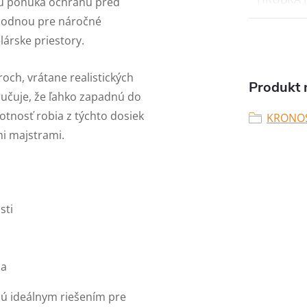
u ponúka ochranu pred
vhodnou pre náročné
lárske priestory.
ch, vrátane realistických
Produkt n
ručuje, že ľahko zapadnú do
otnosť robia z týchto dosiek
KRONO
i majstrami.
sti
ia
ú ideálnym riešením pre