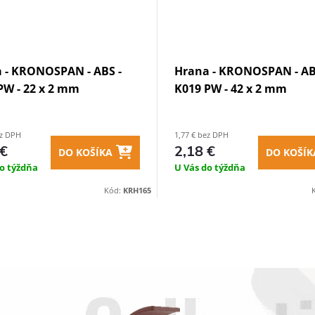
 - KRONOSPAN - ABS -
Hrana - KRONOSPAN - AB
PW - 22 x 2 mm
K019 PW - 42 x 2 mm
ez DPH
1,77 € bez DPH
 €
2,18 €
DO KOŠÍKA
DO KOŠÍK
o týždňa
U Vás do týždňa
Kód:
KRH165