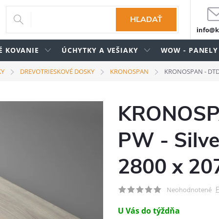
HĽADAŤ
info@k
É KOVANIE
ÚCHYTKY A VEŠIAKY
WOW - PANELY
KY
DREVOTRIESKOVÉ DOSKY
KRONOSPAN
KRONOSPAN - DTDL -
KRONOSPA
PW - Silve
2800 x 20
P
Neohodnotené
U Vás do týždňa