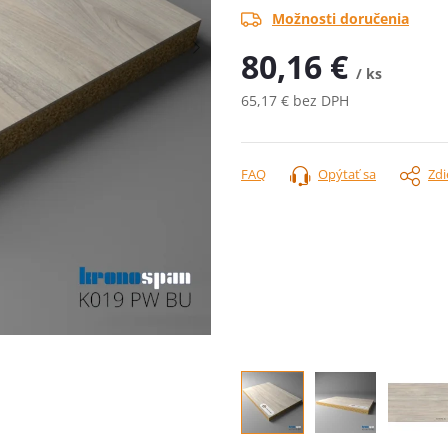
Možnosti doručenia
80,16 €
/ ks
65,17 € bez DPH
Jednotková
cena:
FAQ
Opýtať sa
Zdi