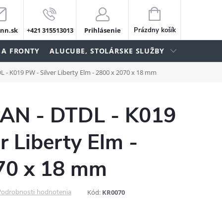
NÁKUPNÝ
KOŠÍK
nn.sk
+421 315513013
Prihlásenie
Prázdny košík
 A FRONTY
ALUCUBE, STOLÁRSKE SLUŽBY
 K019 PW - Silver Liberty Elm - 2800 x 2070 x 18 mm
N - DTDL - K019
r Liberty Elm -
70 x 18 mm
odrobnosti hodnotenia
Kód:
KR0070