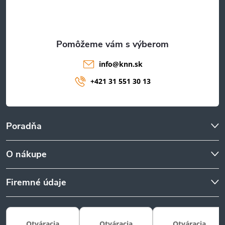
i
e
info
@
knn.sk
+421 31 551 30 13
Poradňa
O nákupe
Firemné údaje
Otváracia
Otváracia
Otváracia