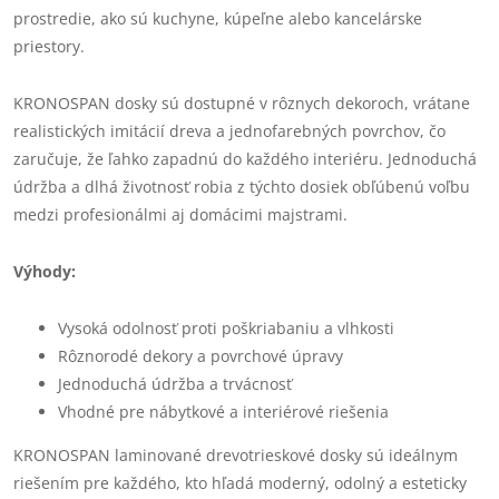
prostredie, ako sú kuchyne, kúpeľne alebo kancelárske
priestory.
KRONOSPAN dosky sú dostupné v rôznych dekoroch, vrátane
realistických imitácií dreva a jednofarebných povrchov, čo
zaručuje, že ľahko zapadnú do každého interiéru. Jednoduchá
údržba a dlhá životnosť robia z týchto dosiek obľúbenú voľbu
medzi profesionálmi aj domácimi majstrami.
Výhody:
Vysoká odolnosť proti poškriabaniu a vlhkosti
Rôznorodé dekory a povrchové úpravy
Jednoduchá údržba a trvácnosť
Vhodné pre nábytkové a interiérové riešenia
KRONOSPAN laminované drevotrieskové dosky sú ideálnym
riešením pre každého, kto hľadá moderný, odolný a esteticky