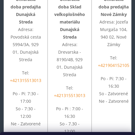
doba predajňa
doba Sklad
doba predajňa
Dunajská
veľkoplošného
Nové Zámky
Streda
materiálu
Adresa: Jozefa
Adresa:
Dunajská
Murgaša 104,
Povodská cesta
Streda
940 02, Nové
5994/3A, 929
Adresa:
Zámky
01, Dunajská
Drevarska -
Tel:
Streda
8190/4B, 929
+421904152105
01, Dunajská
Tel:
Streda
Po - Pi: 7:30 -
+421315513013
16:30
Tel:
Po - Pi: 7:30 -
So - Zatvorené
+421315513013
17:00
Ne - Zatvorené
So - 7:30 -
Po - Pi : 7:00 -
12:00
16:30
Ne - Zatvorené
So - 7.30 -
12:00