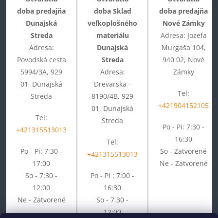
doba predajňa
doba Sklad
doba predajňa
Dunajská
veľkoplošného
Nové Zámky
Streda
materiálu
Adresa: Jozefa
Adresa:
Dunajská
Murgaša 104,
Povodská cesta
Streda
940 02, Nové
5994/3A, 929
Adresa:
Zámky
01, Dunajská
Drevarska -
Tel:
Streda
8190/4B, 929
+421904152105
01, Dunajská
Tel:
Streda
Po - Pi: 7:30 -
+421315513013
16:30
Tel:
Po - Pi: 7:30 -
So - Zatvorené
+421315513013
17:00
Ne - Zatvorené
So - 7:30 -
Po - Pi : 7:00 -
12:00
16:30
Ne - Zatvorené
So - 7.30 -
12:00