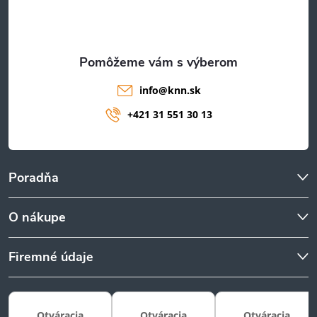
i
e
info
@
knn.sk
+421 31 551 30 13
Poradňa
O nákupe
Firemné údaje
Otváracia
Otváracia
Otváracia