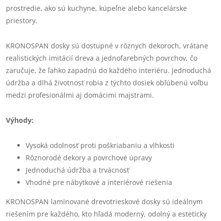
prostredie, ako sú kuchyne, kúpeľne alebo kancelárske
priestory.
KRONOSPAN dosky sú dostupné v rôznych dekoroch, vrátane
realistických imitácií dreva a jednofarebných povrchov, čo
zaručuje, že ľahko zapadnú do každého interiéru. Jednoduchá
údržba a dlhá životnosť robia z týchto dosiek obľúbenú voľbu
medzi profesionálmi aj domácimi majstrami.
Výhody:
Vysoká odolnosť proti poškriabaniu a vlhkosti
Rôznorodé dekory a povrchové úpravy
Jednoduchá údržba a trvácnosť
Vhodné pre nábytkové a interiérové riešenia
KRONOSPAN laminované drevotrieskové dosky sú ideálnym
riešením pre každého, kto hľadá moderný, odolný a esteticky