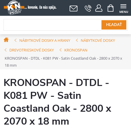
Prejsť
NÁKUPNÝ
KOŠÍK
na
obsah
HĽADAŤ
Domov
NÁBYTKOVÉ DOSKY A HRANY
NÁBYTKOVÉ DOSKY
DREVOTRIESKOVÉ DOSKY
KRONOSPAN
KRONOSPAN - DTDL - K081 PW - Satin Coastland Oak - 2800 x 2070 x
18 mm
KRONOSPAN - DTDL -
K081 PW - Satin
Coastland Oak - 2800 x
2070 x 18 mm