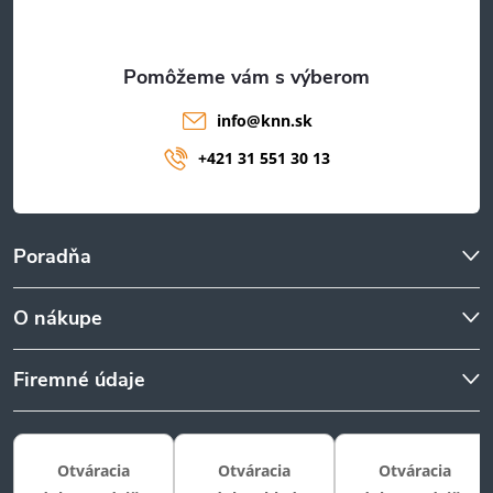
i
e
info
@
knn.sk
+421 31 551 30 13
Poradňa
O nákupe
Firemné údaje
Otváracia
Otváracia
Otváracia