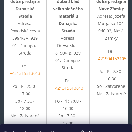
doba predajňa
doba Sklad
doba predajňa
Dunajská
veľkoplošného
Nové Zámky
Streda
materiálu
Adresa: Jozefa
Adresa:
Dunajská
Murgaša 104,
Povodská cesta
Streda
940 02, Nové
5994/3A, 929
Adresa:
Zámky
01, Dunajská
Drevarska -
Tel:
Streda
8190/4B, 929
+421904152105
01, Dunajská
Tel:
Streda
Po - Pi: 7:30 -
+421315513013
16:30
Tel:
Po - Pi: 7:30 -
So - Zatvorené
+421315513013
17:00
Ne - Zatvorené
So - 7:30 -
Po - Pi : 7:00 -
12:00
16:30
Ne - Zatvorené
So - 7.30 -
12:00
Ne - Zatvorené