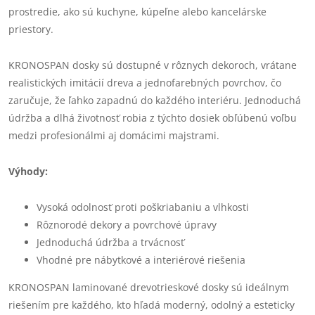
prostredie, ako sú kuchyne, kúpeľne alebo kancelárske
priestory.
KRONOSPAN dosky sú dostupné v rôznych dekoroch, vrátane
realistických imitácií dreva a jednofarebných povrchov, čo
zaručuje, že ľahko zapadnú do každého interiéru. Jednoduchá
údržba a dlhá životnosť robia z týchto dosiek obľúbenú voľbu
medzi profesionálmi aj domácimi majstrami.
Výhody:
Vysoká odolnosť proti poškriabaniu a vlhkosti
Rôznorodé dekory a povrchové úpravy
Jednoduchá údržba a trvácnosť
Vhodné pre nábytkové a interiérové riešenia
KRONOSPAN laminované drevotrieskové dosky sú ideálnym
riešením pre každého, kto hľadá moderný, odolný a esteticky